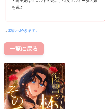
・現王妃はクロルドの妃に、侍女マルギータの娘
を選ぶ
→
32話へ続きます。
一覧に戻る