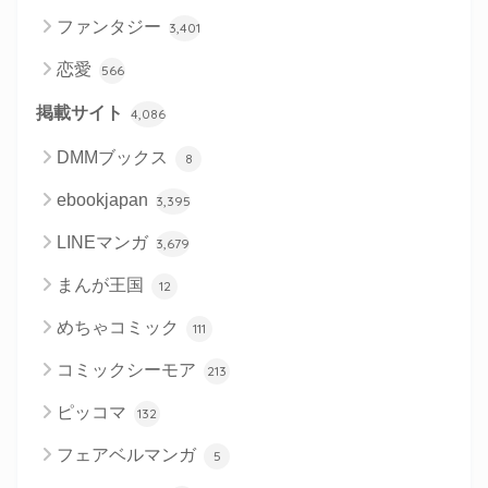
ファンタジー
3,401
恋愛
566
掲載サイト
4,086
DMMブックス
8
ebookjapan
3,395
LINEマンガ
3,679
まんが王国
12
めちゃコミック
111
コミックシーモア
213
ピッコマ
132
フェアベルマンガ
5