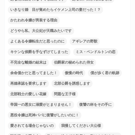
いきなり婚 目が覚めたらイケメン上司の妻だった！？
かたわれ令嬢が男装する理由
どうやら私、大公妃が天職みたいです
よくある令嬢転生だと思ったのに
アギレアの野獣
キケンな侯爵を手なずけてしまった
ミス・ペンドルトンの恋
不完全な離婚の結末は
伯爵家の秘められた侍女
余命僅かだと思ってました！
傲慢の時代
僕が歩く君の軌跡
再婚承認を要求します
北部公爵を誘惑します
北部戦士の愛しい花嫁
問題な王子様
帝国一の悪女に溺愛がとまりません！
復讐の杯をその手に
悪役令嬢は死神パパに復讐がしたいのに！
愛されてる場合じゃないの
我慢してください大公様