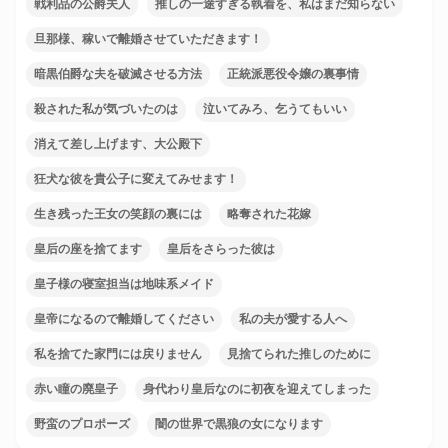
戦利品の公爵夫人
推しの一途すぎる執着を、私はまだ知らない
旦那様、稼いで離婚させていただきます！
暗黒伯爵な夫を破滅させる方法
正統派悪役令嬢の裏事情
殺された私が気づいたのは
泣いてみろ、乞うてもいい
消えて差し上げます、大公殿下
狂犬な彼を貴公子に変えてみせます！
生き残った王女の笑顔の裏には
略奪された花嫁
皇后の座を捨てます
皇后をさらった彼は
皇子様の寝室担当は地味系メイド
皇帝になるので離婚してください
私の夫が愛する人へ
私を捨てた家門には戻りません
見捨てられた推しのために
赤い瞳の廃皇子
身代わり皇后なのに初夜を迎えてしまった
野蛮のプロポーズ
闇の世界で黒狼の女になります