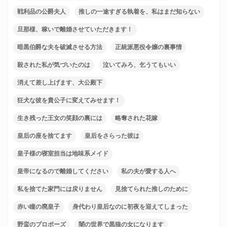
戦利品の公爵夫人
推しの一途すぎる執着を、私はまだ知らない
旦那様、稼いで離婚させていただきます！
暗黒伯爵な夫を破滅させる方法
正統派悪役令嬢の裏事情
殺された私が気づいたのは
泣いてみろ、乞うてもいい
消えて差し上げます、大公殿下
狂犬な彼を貴公子に変えてみせます！
生き残った王女の笑顔の裏には
略奪された花嫁
皇后の座を捨てます
皇后をさらった彼は
皇子様の寝室担当は地味系メイド
皇帝になるので離婚してください
私の夫が愛する人へ
私を捨てた家門には戻りません
見捨てられた推しのために
赤い瞳の廃皇子
身代わり皇后なのに初夜を迎えてしまった
野蛮のプロポーズ
闇の世界で黒狼の女になります