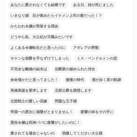
あなたに愛されなくても結構です
ある日、姉が死にました
いきなり婚 目が覚めたらイケメン上司の妻だった！？
かたわれ令嬢が男装する理由
どうやら私、大公妃が天職みたいです
よくある令嬢転生だと思ったのに
アギレアの野獣
キケンな侯爵を手なずけてしまった
ミス・ペンドルトンの恋
不完全な離婚の結末は
伯爵家の秘められた侍女
余命僅かだと思ってました！
傲慢の時代
僕が歩く君の軌跡
再婚承認を要求します
北部公爵を誘惑します
北部戦士の愛しい花嫁
問題な王子様
帝国一の悪女に溺愛がとまりません！
復讐の杯をその手に
悪役令嬢は死神パパに復讐がしたいのに！
愛されてる場合じゃないの
我慢してください大公様