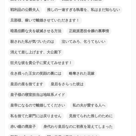
戦利品の公爵夫人
推しの一途すぎる執着を、私はまだ知らない
旦那様、稼いで離婚させていただきます！
暗黒伯爵な夫を破滅させる方法
正統派悪役令嬢の裏事情
殺された私が気づいたのは
泣いてみろ、乞うてもいい
消えて差し上げます、大公殿下
狂犬な彼を貴公子に変えてみせます！
生き残った王女の笑顔の裏には
略奪された花嫁
皇后の座を捨てます
皇后をさらった彼は
皇子様の寝室担当は地味系メイド
皇帝になるので離婚してください
私の夫が愛する人へ
私を捨てた家門には戻りません
見捨てられた推しのために
赤い瞳の廃皇子
身代わり皇后なのに初夜を迎えてしまった