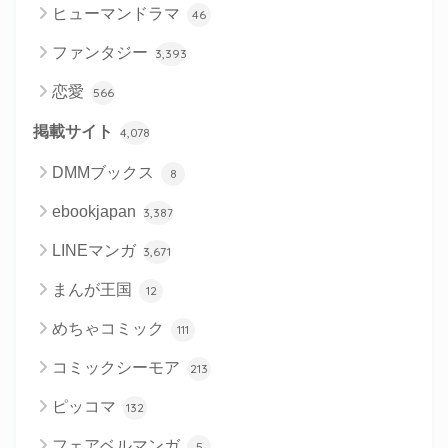
ヒューマンドラマ
46
ファンタジー
3,393
恋愛
566
掲載サイト
4,078
DMMブックス
8
ebookjapan
3,387
LINEマンガ
3,671
まんが王国
12
めちゃコミック
111
コミックシーモア
213
ピッコマ
132
フェアベルマンガ
5