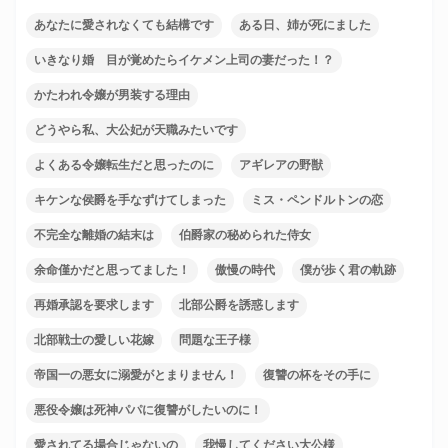
あなたに愛されなくても結構です
ある日、姉が死にました
いきなり婚 目が覚めたらイケメン上司の妻だった！？
かたわれ令嬢が男装する理由
どうやら私、大公妃が天職みたいです
よくある令嬢転生だと思ったのに
アギレアの野獣
キケンな侯爵を手なずけてしまった
ミス・ペンドルトンの恋
不完全な離婚の結末は
伯爵家の秘められた侍女
余命僅かだと思ってました！
傲慢の時代
僕が歩く君の軌跡
再婚承認を要求します
北部公爵を誘惑します
北部戦士の愛しい花嫁
問題な王子様
帝国一の悪女に溺愛がとまりません！
復讐の杯をその手に
悪役令嬢は死神パパに復讐がしたいのに！
愛されてる場合じゃないの
我慢してください大公様