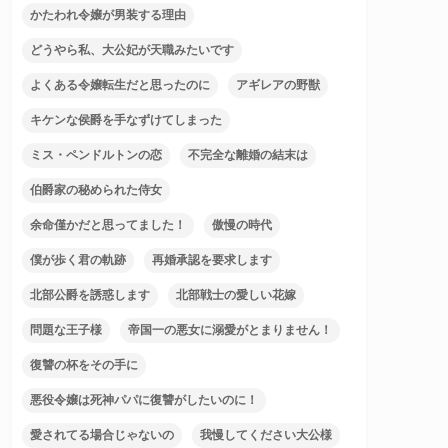
かたわれ令嬢が男装する理由
どうやら私、大公妃が天職みたいです
よくある令嬢転生だと思ったのに
アギレアの野獣
キケンな侯爵を手なずけてしまった
ミス・ペンドルトンの恋
不完全な離婚の結末は
伯爵家の秘められた侍女
余命僅かだと思ってました！
傲慢の時代
僕が歩く君の軌跡
再婚承認を要求します
北部公爵を誘惑します
北部戦士の愛しい花嫁
問題な王子様
帝国一の悪女に溺愛がとまりません！
復讐の杯をその手に
悪役令嬢は死神パパに復讐がしたいのに！
愛されてる場合じゃないの
我慢してください大公様