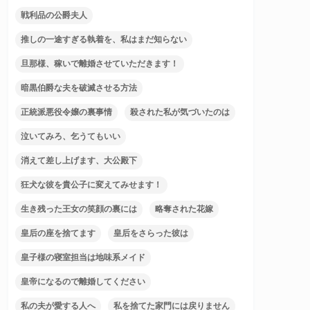
戦利品の公爵夫人
推しの一途すぎる執着を、私はまだ知らない
旦那様、稼いで離婚させていただきます！
暗黒伯爵な夫を破滅させる方法
正統派悪役令嬢の裏事情
殺された私が気づいたのは
泣いてみろ、乞うてもいい
消えて差し上げます、大公殿下
狂犬な彼を貴公子に変えてみせます！
生き残った王女の笑顔の裏には
略奪された花嫁
皇后の座を捨てます
皇后をさらった彼は
皇子様の寝室担当は地味系メイド
皇帝になるので離婚してください
私の夫が愛する人へ
私を捨てた家門には戻りません