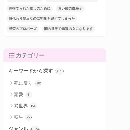
見捨てられた推しのために
赤い瞳の廃皇子
身代わり皇后なのに初夜を迎えてしまった
野蛮のプロポーズ
闇の世界で黒狼の女になります
カテゴリー
キーワードから探す
1,030
死に戻り
480
溺愛
41
異世界
156
転生
353
ジャンル
4,064