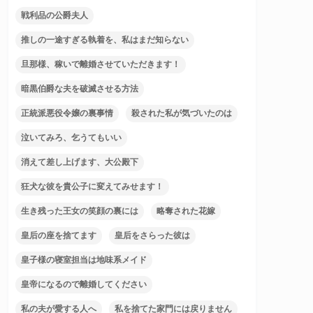
戦利品の公爵夫人
推しの一途すぎる執着を、私はまだ知らない
旦那様、稼いで離婚させていただきます！
暗黒伯爵な夫を破滅させる方法
正統派悪役令嬢の裏事情
殺された私が気づいたのは
泣いてみろ、乞うてもいい
消えて差し上げます、大公殿下
狂犬な彼を貴公子に変えてみせます！
生き残った王女の笑顔の裏には
略奪された花嫁
皇后の座を捨てます
皇后をさらった彼は
皇子様の寝室担当は地味系メイド
皇帝になるので離婚してください
私の夫が愛する人へ
私を捨てた家門には戻りません