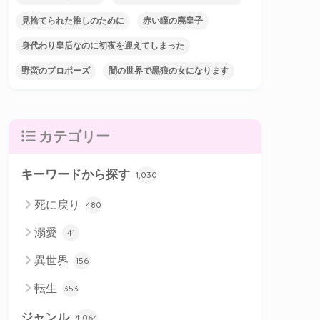
見捨てられた推しのために
赤い瞳の廃皇子
身代わり皇后なのに初夜を迎えてしまった
野蛮のプロポーズ
闇の世界で黒狼の女になります
カテゴリー
キーワードから探す
1,030
死に戻り
480
溺愛
41
異世界
156
転生
353
ジャンル
4,064