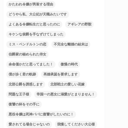
かたわれ令嬢が男装する理由
どうやら私、大公妃が天職みたいです
よくある令嬢転生だと思ったのに
アギレアの野獣
キケンな侯爵を手なずけてしまった
ミス・ペンドルトンの恋
不完全な離婚の結末は
伯爵家の秘められた侍女
余命僅かだと思ってました！
傲慢の時代
僕が歩く君の軌跡
再婚承認を要求します
北部公爵を誘惑します
北部戦士の愛しい花嫁
問題な王子様
帝国一の悪女に溺愛がとまりません！
復讐の杯をその手に
悪役令嬢は死神パパに復讐がしたいのに！
愛されてる場合じゃないの
我慢してください大公様