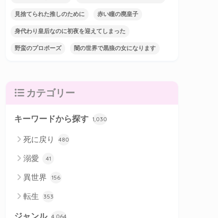
見捨てられた推しのために
赤い瞳の廃皇子
身代わり皇后なのに初夜を迎えてしまった
野蛮のプロポーズ
闇の世界で黒狼の女になります
カテゴリー
キーワードから探す
1,030
死に戻り
480
溺愛
41
異世界
156
転生
353
ジャンル
4,064