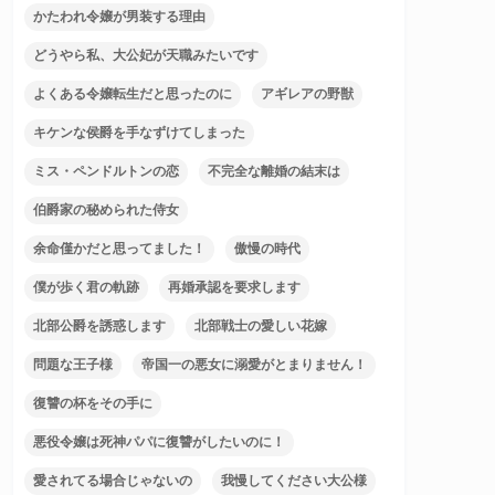
かたわれ令嬢が男装する理由
どうやら私、大公妃が天職みたいです
よくある令嬢転生だと思ったのに
アギレアの野獣
キケンな侯爵を手なずけてしまった
ミス・ペンドルトンの恋
不完全な離婚の結末は
伯爵家の秘められた侍女
余命僅かだと思ってました！
傲慢の時代
僕が歩く君の軌跡
再婚承認を要求します
北部公爵を誘惑します
北部戦士の愛しい花嫁
問題な王子様
帝国一の悪女に溺愛がとまりません！
復讐の杯をその手に
悪役令嬢は死神パパに復讐がしたいのに！
愛されてる場合じゃないの
我慢してください大公様