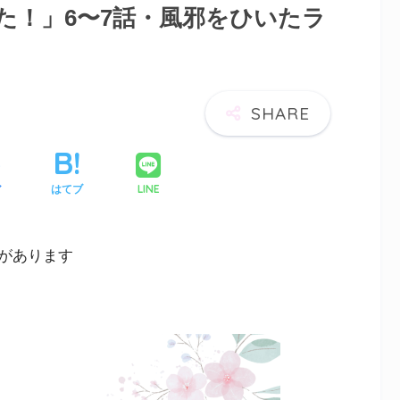
た！」6〜7話・風邪をひいたラ
LINE
ア
はてブ
があります