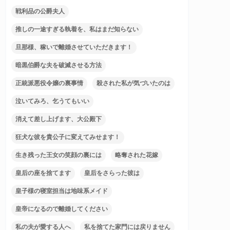
戦利品の公爵夫人
推しの一途すぎる執着を、私はまだ知らない
旦那様、稼いで離婚させていただきます！
暗黒伯爵な夫を破滅させる方法
正統派悪役令嬢の裏事情
殺された私が気づいたのは
泣いてみろ、乞うてもいい
消えて差し上げます、大公殿下
狂犬な彼を貴公子に変えてみせます！
生き残った王女の笑顔の裏には
略奪された花嫁
皇后の座を捨てます
皇后をさらった彼は
皇子様の寝室担当は地味系メイド
皇帝になるので離婚してください
私の夫が愛する人へ
私を捨てた家門には戻りません