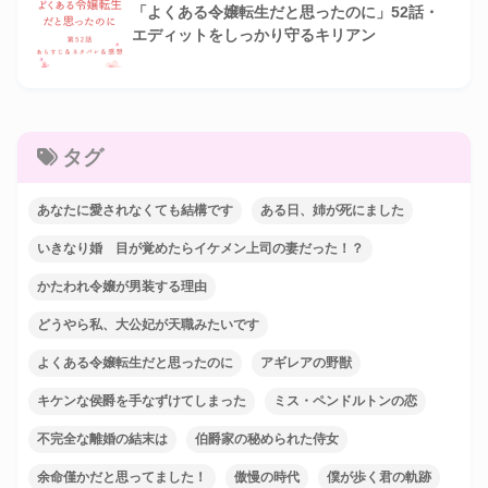
「よくある令嬢転生だと思ったのに」52話・
エディットをしっかり守るキリアン
タグ
あなたに愛されなくても結構です
ある日、姉が死にました
いきなり婚 目が覚めたらイケメン上司の妻だった！？
かたわれ令嬢が男装する理由
どうやら私、大公妃が天職みたいです
よくある令嬢転生だと思ったのに
アギレアの野獣
キケンな侯爵を手なずけてしまった
ミス・ペンドルトンの恋
不完全な離婚の結末は
伯爵家の秘められた侍女
余命僅かだと思ってました！
傲慢の時代
僕が歩く君の軌跡