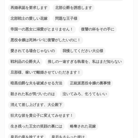
再婚承認を要求します
北部公爵を誘惑します
北部戦士の愛しい花嫁
問題な王子様
帝国一の悪女に溺愛がとまりません！
復讐の杯をその手に
悪役令嬢は死神パパに復讐がしたいのに！
愛されてる場合じゃないの
我慢してください大公様
戦利品の公爵夫人
推しの一途すぎる執着を、私はまだ知らない
旦那様、稼いで離婚させていただきます！
暗黒伯爵な夫を破滅させる方法
正統派悪役令嬢の裏事情
殺された私が気づいたのは
泣いてみろ、乞うてもいい
消えて差し上げます、大公殿下
狂犬な彼を貴公子に変えてみせます！
生き残った王女の笑顔の裏には
略奪された花嫁
皇后の座を捨てます
皇后をさらった彼は