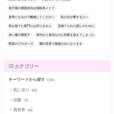
皇子様の寝室担当は地味系メイド
皇帝になるので離婚してください
私の夫が愛する人へ
私を捨てた家門には戻りません
見捨てられた推しのために
赤い瞳の廃皇子
身代わり皇后なのに初夜を迎えてしまった
野蛮のプロポーズ
闇の世界で黒狼の女になります
カテゴリー
キーワードから探す
1,030
死に戻り
480
溺愛
41
異世界
156