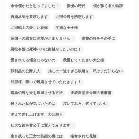
余命僅かだと思ってました！
傲慢の時代
僕が歩く君の軌跡
再婚承認を要求します
北部公爵を誘惑します
北部戦士の愛しい花嫁
問題な王子様
帝国一の悪女に溺愛がとまりません！
復讐の杯をその手に
悪役令嬢は死神パパに復讐がしたいのに！
愛されてる場合じゃないの
我慢してください大公様
戦利品の公爵夫人
推しの一途すぎる執着を、私はまだ知らない
旦那様、稼いで離婚させていただきます！
暗黒伯爵な夫を破滅させる方法
正統派悪役令嬢の裏事情
殺された私が気づいたのは
泣いてみろ、乞うてもいい
消えて差し上げます、大公殿下
狂犬な彼を貴公子に変えてみせます！
生き残った王女の笑顔の裏には
略奪された花嫁