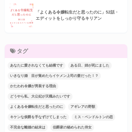
「よくある令嬢転生だと思ったのに」52話・
エディットをしっかり守るキリアン
タグ
あなたに愛されなくても結構です
ある日、姉が死にました
いきなり婚 目が覚めたらイケメン上司の妻だった！？
かたわれ令嬢が男装する理由
どうやら私、大公妃が天職みたいです
よくある令嬢転生だと思ったのに
アギレアの野獣
キケンな侯爵を手なずけてしまった
ミス・ペンドルトンの恋
不完全な離婚の結末は
伯爵家の秘められた侍女