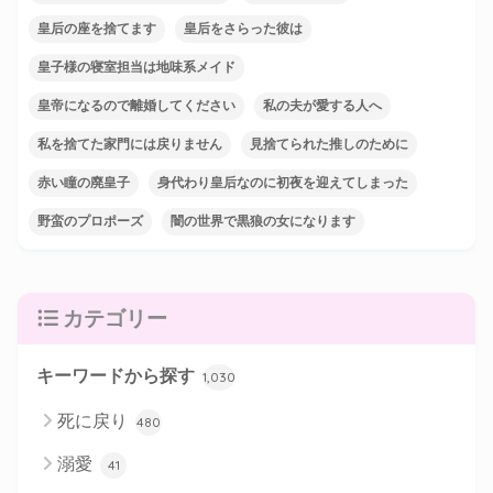
皇后の座を捨てます
皇后をさらった彼は
皇子様の寝室担当は地味系メイド
皇帝になるので離婚してください
私の夫が愛する人へ
私を捨てた家門には戻りません
見捨てられた推しのために
赤い瞳の廃皇子
身代わり皇后なのに初夜を迎えてしまった
野蛮のプロポーズ
闇の世界で黒狼の女になります
カテゴリー
キーワードから探す
1,030
死に戻り
480
溺愛
41