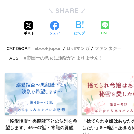
SHARE
LINE
ポスト
シェア
はてブ
CATEGORY :
ebookjapan
LINEマンガ
ファンタジー
TAGS :
帝国一の悪女に溺愛がとまりません！
「溺愛拒否〜黒龍陛下との決別を希
「捨てられ令嬢はあなた
望します」46〜47話・青龍の覚醒
したい」8〜9話・あきら