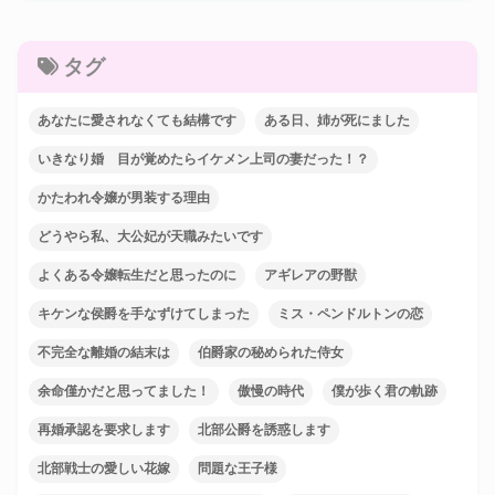
タグ
あなたに愛されなくても結構です
ある日、姉が死にました
いきなり婚 目が覚めたらイケメン上司の妻だった！？
かたわれ令嬢が男装する理由
どうやら私、大公妃が天職みたいです
よくある令嬢転生だと思ったのに
アギレアの野獣
キケンな侯爵を手なずけてしまった
ミス・ペンドルトンの恋
不完全な離婚の結末は
伯爵家の秘められた侍女
余命僅かだと思ってました！
傲慢の時代
僕が歩く君の軌跡
再婚承認を要求します
北部公爵を誘惑します
北部戦士の愛しい花嫁
問題な王子様