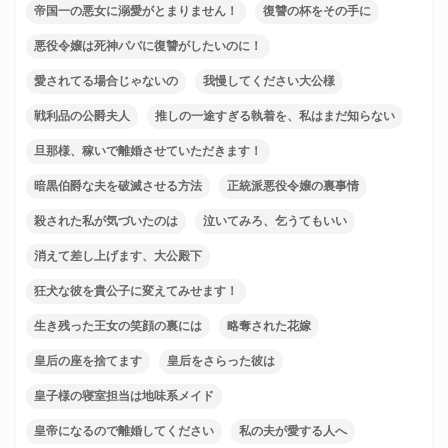
帝国一の悪女に溺愛がとまりません！
復讐の杯をその手に
悪役令嬢は死神パパに復讐がしたいのに！
愛されてる場合じゃないの
我慢してください大公様
戦利品の公爵夫人
推しの一途すぎる執着を、私はまだ知らない
旦那様、稼いで離婚させていただきます！
暗黒伯爵な夫を破滅させる方法
正統派悪役令嬢の裏事情
殺された私が気づいたのは
泣いてみろ、乞うてもいい
消えて差し上げます、大公殿下
狂犬な彼を貴公子に変えてみせます！
生き残った王女の笑顔の裏には
略奪された花嫁
皇后の座を捨てます
皇后をさらった彼は
皇子様の寝室担当は地味系メイド
皇帝になるので離婚してください
私の夫が愛する人へ