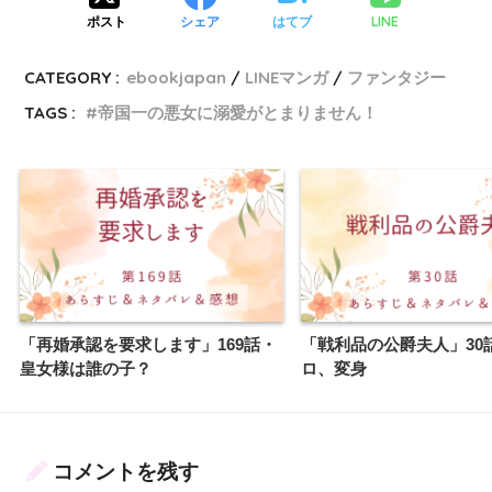
LINE
ポスト
シェア
はてブ
CATEGORY :
ebookjapan
LINEマンガ
ファンタジー
TAGS :
帝国一の悪女に溺愛がとまりません！
「再婚承認を要求します」169話・
「戦利品の公爵夫人」30
皇女様は誰の子？
ロ、変身
コメントを残す