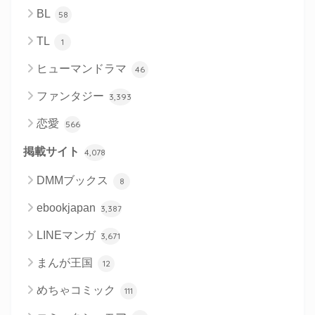
BL
58
TL
1
ヒューマンドラマ
46
ファンタジー
3,393
恋愛
566
掲載サイト
4,078
DMMブックス
8
ebookjapan
3,387
LINEマンガ
3,671
まんが王国
12
めちゃコミック
111