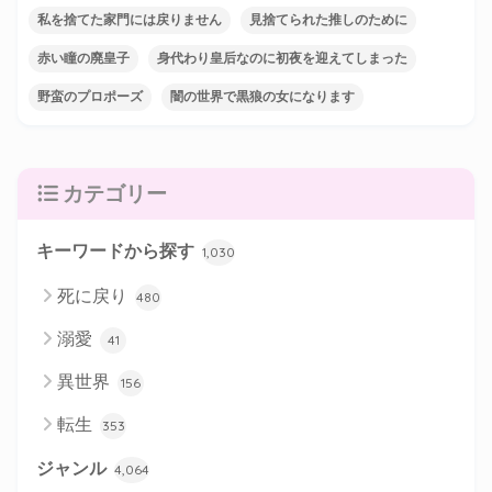
私を捨てた家門には戻りません
見捨てられた推しのために
赤い瞳の廃皇子
身代わり皇后なのに初夜を迎えてしまった
野蛮のプロポーズ
闇の世界で黒狼の女になります
カテゴリー
キーワードから探す
1,030
死に戻り
480
溺愛
41
異世界
156
転生
353
ジャンル
4,064