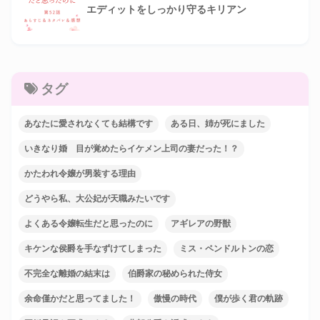
エディットをしっかり守るキリアン
タグ
あなたに愛されなくても結構です
ある日、姉が死にました
いきなり婚 目が覚めたらイケメン上司の妻だった！？
かたわれ令嬢が男装する理由
どうやら私、大公妃が天職みたいです
よくある令嬢転生だと思ったのに
アギレアの野獣
キケンな侯爵を手なずけてしまった
ミス・ペンドルトンの恋
不完全な離婚の結末は
伯爵家の秘められた侍女
余命僅かだと思ってました！
傲慢の時代
僕が歩く君の軌跡