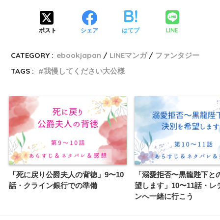
LINE
ポスト
シェア
はてブ
CATEGORY :
ebookjapan
LINEマンガ
ファンタジー
TAGS :
我慢してください大公様
「死に戻り公爵夫人の背徳」9〜10
「溺愛拒否〜黒龍陛下と
話・クライン銀行での準備
望します」10〜11話・レ
ンへ一緒に行こう