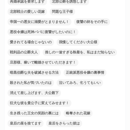
再婚承認を要求します
北部公爵を誘惑します
北部戦士の愛しい花嫁
問題な王子様
帝国一の悪女に溺愛がとまりません！
復讐の杯をその手に
悪役令嬢は死神パパに復讐がしたいのに！
愛されてる場合じゃないの
我慢してください大公様
戦利品の公爵夫人
推しの一途すぎる執着を、私はまだ知らない
旦那様、稼いで離婚させていただきます！
暗黒伯爵な夫を破滅させる方法
正統派悪役令嬢の裏事情
殺された私が気づいたのは
泣いてみろ、乞うてもいい
消えて差し上げます、大公殿下
狂犬な彼を貴公子に変えてみせます！
生き残った王女の笑顔の裏には
略奪された花嫁
皇后の座を捨てます
皇后をさらった彼は