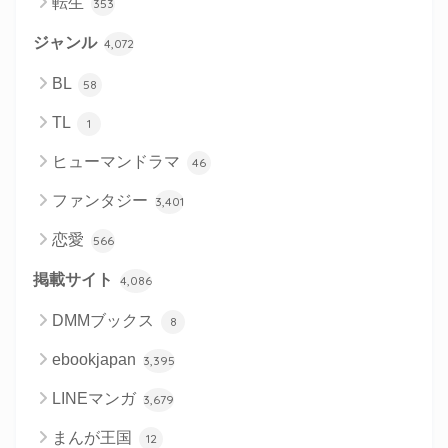
転生
353
ジャンル
4,072
BL
58
TL
1
ヒューマンドラマ
46
ファンタジー
3,401
恋愛
566
掲載サイト
4,086
DMMブックス
8
ebookjapan
3,395
LINEマンガ
3,679
まんが王国
12