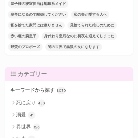
皇子様の寝室担当は地味系メイド
皇帝になるので離婚してください
私の夫が愛する人へ
私を捨てた家門には戻りません
見捨てられた推しのために
赤い瞳の廃皇子
身代わり皇后なのに初夜を迎えてしまった
野蛮のプロポーズ
闇の世界で黒狼の女になります
カテゴリー
キーワードから探す
1,030
死に戻り
480
溺愛
41
異世界
156