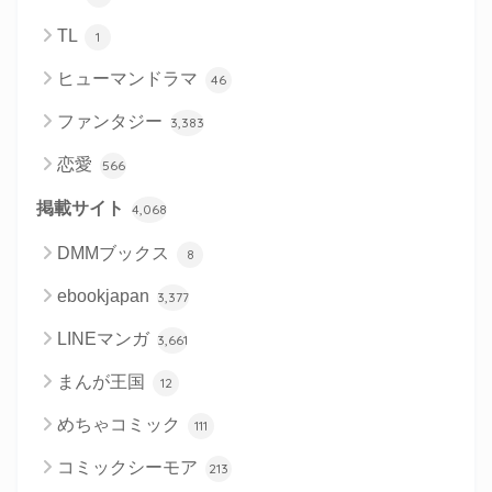
TL
1
ヒューマンドラマ
46
ファンタジー
3,383
恋愛
566
掲載サイト
4,068
DMMブックス
8
ebookjapan
3,377
LINEマンガ
3,661
まんが王国
12
めちゃコミック
111
コミックシーモア
213