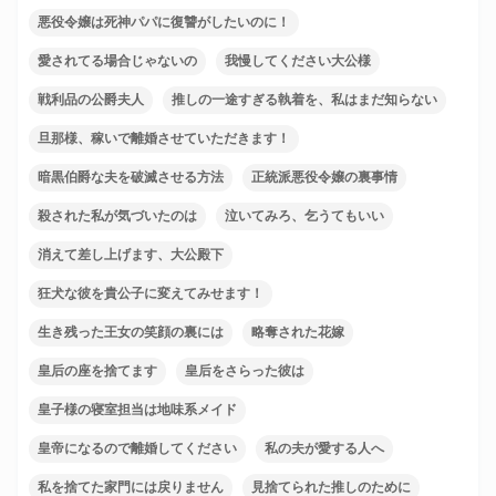
悪役令嬢は死神パパに復讐がしたいのに！
愛されてる場合じゃないの
我慢してください大公様
戦利品の公爵夫人
推しの一途すぎる執着を、私はまだ知らない
旦那様、稼いで離婚させていただきます！
暗黒伯爵な夫を破滅させる方法
正統派悪役令嬢の裏事情
殺された私が気づいたのは
泣いてみろ、乞うてもいい
消えて差し上げます、大公殿下
狂犬な彼を貴公子に変えてみせます！
生き残った王女の笑顔の裏には
略奪された花嫁
皇后の座を捨てます
皇后をさらった彼は
皇子様の寝室担当は地味系メイド
皇帝になるので離婚してください
私の夫が愛する人へ
私を捨てた家門には戻りません
見捨てられた推しのために