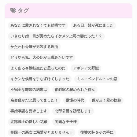
タグ
あなたに愛されなくても結構です
ある日、姉が死にました
いきなり婚 目が覚めたらイケメン上司の妻だった！？
かたわれ令嬢が男装する理由
どうやら私、大公妃が天職みたいです
よくある令嬢転生だと思ったのに
アギレアの野獣
キケンな侯爵を手なずけてしまった
ミス・ペンドルトンの恋
不完全な離婚の結末は
伯爵家の秘められた侍女
余命僅かだと思ってました！
傲慢の時代
僕が歩く君の軌跡
再婚承認を要求します
北部公爵を誘惑します
北部戦士の愛しい花嫁
問題な王子様
帝国一の悪女に溺愛がとまりません！
復讐の杯をその手に