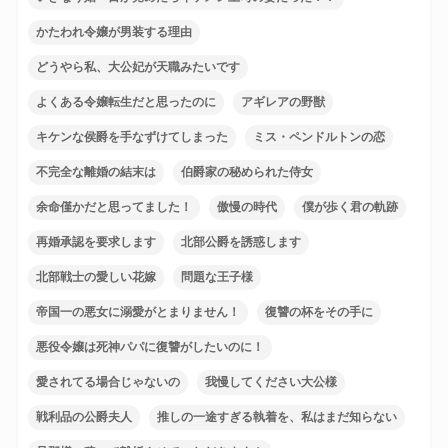
かたわれ令嬢が男装する理由
どうやら私、大公妃が天職みたいです
よくある令嬢転生だと思ったのに
アギレアの野獣
キケンな侯爵を手なずけてしまった
ミス・ペンドルトンの恋
不完全な離婚の結末は
伯爵家の秘められた侍女
余命僅かだと思ってました！
傲慢の時代
僕が歩く君の軌跡
再婚承認を要求します
北部公爵を誘惑します
北部戦士の愛しい花嫁
問題な王子様
帝国一の悪女に溺愛がとまりません！
復讐の杯をその手に
悪役令嬢は死神パパに復讐がしたいのに！
愛されてる場合じゃないの
我慢してください大公様
戦利品の公爵夫人
推しの一途すぎる執着を、私はまだ知らない