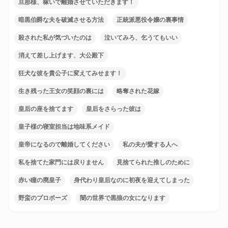
旦那様、稼いで離婚させていただきます！
暗黒伯爵な夫を破滅させる方法
正統派悪役令嬢の裏事情
殺された私が気づいたのは
泣いてみろ、乞うてもいい
消えて差し上げます、大公殿下
狂犬な彼を貴公子に変えてみせます！
生き残った王女の笑顔の裏には
略奪された花嫁
皇后の座を捨てます
皇后をさらった彼は
皇子様の寝室担当は地味系メイド
皇帝になるので離婚してください
私の夫が愛する人へ
私を捨てた家門には戻りません
見捨てられた推しのために
赤い瞳の廃皇子
身代わり皇后なのに初夜を迎えてしまった
野蛮のプロポーズ
闇の世界で黒狼の女になります