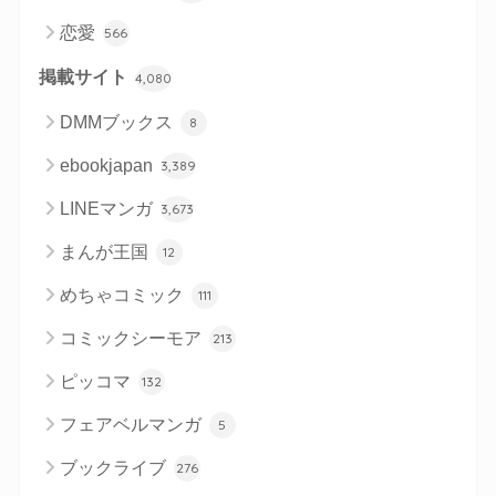
恋愛
566
掲載サイト
4,080
DMMブックス
8
ebookjapan
3,389
LINEマンガ
3,673
まんが王国
12
めちゃコミック
111
コミックシーモア
213
ピッコマ
132
フェアベルマンガ
5
ブックライブ
276