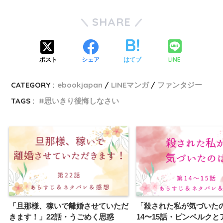
SHARE
LINE
ポスト
シェア
はてブ
CATEGORY :
ebookjapan
LINEマンガ
ファンタジー
TAGS :
思いきり後悔しなさい
「旦那様、稼いで離婚させていただ
「殺された私が気づいた
きます！」22話・うごめく思惑
14〜15話・ピンベルクと