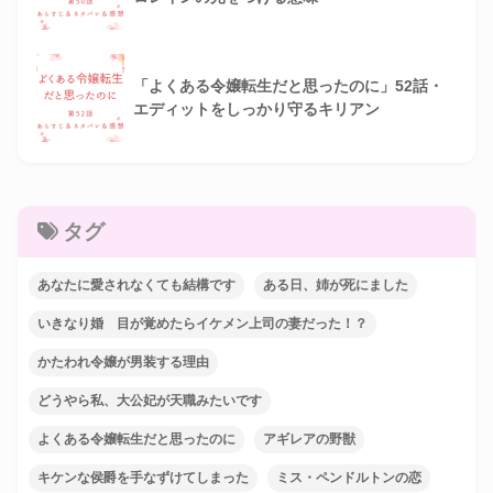
「よくある令嬢転生だと思ったのに」52話・
エディットをしっかり守るキリアン
タグ
あなたに愛されなくても結構です
ある日、姉が死にました
いきなり婚 目が覚めたらイケメン上司の妻だった！？
かたわれ令嬢が男装する理由
どうやら私、大公妃が天職みたいです
よくある令嬢転生だと思ったのに
アギレアの野獣
キケンな侯爵を手なずけてしまった
ミス・ペンドルトンの恋