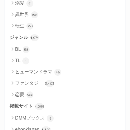
溺愛
41
異世界
156
転生
353
ジャンル
4,074
BL
58
TL
1
ヒューマンドラマ
46
ファンタジー
3,403
恋愛
566
掲載サイト
4,088
DMMブックス
8
ebookjapan
3,397