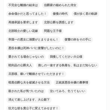
不完全な離婚の結末は
伯爵家の秘められた侍女
余命僅かだと思ってました！
傲慢の時代
僕が歩く君の軌跡
再婚承認を要求します
北部公爵を誘惑します
北部戦士の愛しい花嫁
問題な王子様
帝国一の悪女に溺愛がとまりません！
復讐の杯をその手に
悪役令嬢は死神パパに復讐がしたいのに！
愛されてる場合じゃないの
我慢してください大公様
戦利品の公爵夫人
推しの一途すぎる執着を、私はまだ知らない
旦那様、稼いで離婚させていただきます！
暗黒伯爵な夫を破滅させる方法
正統派悪役令嬢の裏事情
殺された私が気づいたのは
泣いてみろ、乞うてもいい
消えて差し上げます、大公殿下
狂犬な彼を貴公子に変えてみせます！