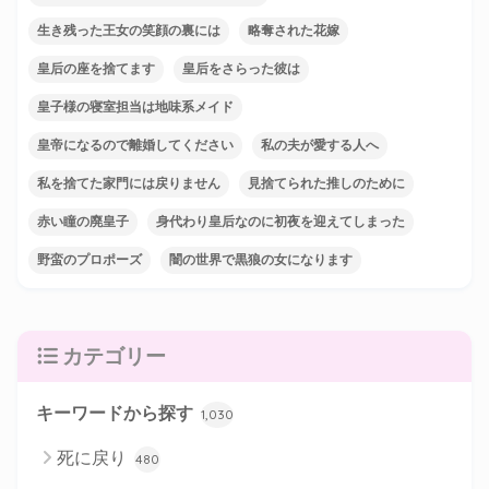
生き残った王女の笑顔の裏には
略奪された花嫁
皇后の座を捨てます
皇后をさらった彼は
皇子様の寝室担当は地味系メイド
皇帝になるので離婚してください
私の夫が愛する人へ
私を捨てた家門には戻りません
見捨てられた推しのために
赤い瞳の廃皇子
身代わり皇后なのに初夜を迎えてしまった
野蛮のプロポーズ
闇の世界で黒狼の女になります
カテゴリー
キーワードから探す
1,030
死に戻り
480