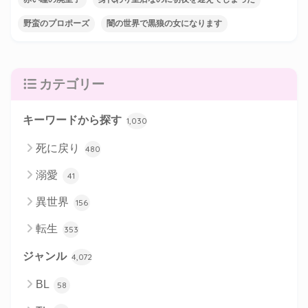
野蛮のプロポーズ
闇の世界で黒狼の女になります
カテゴリー
キーワードから探す
1,030
死に戻り
480
溺愛
41
異世界
156
転生
353
ジャンル
4,072
BL
58