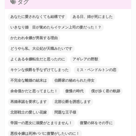
タグ
あなたに愛されなくても結構です
ある日、姉が死にました
いきなり婚 目が覚めたらイケメン上司の妻だった！？
かたわれ令嬢が男装する理由
どうやら私、大公妃が天職みたいです
よくある令嬢転生だと思ったのに
アギレアの野獣
キケンな侯爵を手なずけてしまった
ミス・ペンドルトンの恋
不完全な離婚の結末は
伯爵家の秘められた侍女
余命僅かだと思ってました！
傲慢の時代
僕が歩く君の軌跡
再婚承認を要求します
北部公爵を誘惑します
北部戦士の愛しい花嫁
問題な王子様
帝国一の悪女に溺愛がとまりません！
復讐の杯をその手に
悪役令嬢は死神パパに復讐がしたいのに！