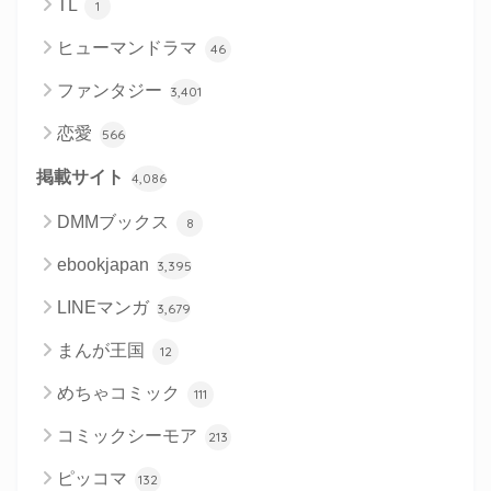
TL
1
ヒューマンドラマ
46
ファンタジー
3,401
恋愛
566
掲載サイト
4,086
DMMブックス
8
ebookjapan
3,395
LINEマンガ
3,679
まんが王国
12
めちゃコミック
111
コミックシーモア
213
ピッコマ
132