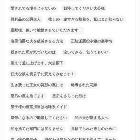
愛されてる場合じゃないの
我慢してください大公様
戦利品の公爵夫人
推しの一途すぎる執着を、私はまだ知らない
旦那様、稼いで離婚させていただきます！
暗黒伯爵な夫を破滅させる方法
正統派悪役令嬢の裏事情
殺された私が気づいたのは
泣いてみろ、乞うてもいい
消えて差し上げます、大公殿下
狂犬な彼を貴公子に変えてみせます！
生き残った王女の笑顔の裏には
略奪された花嫁
皇后の座を捨てます
皇后をさらった彼は
皇子様の寝室担当は地味系メイド
皇帝になるので離婚してください
私の夫が愛する人へ
私を捨てた家門には戻りません
見捨てられた推しのために
赤い瞳の廃皇子
身代わり皇后なのに初夜を迎えてしまった