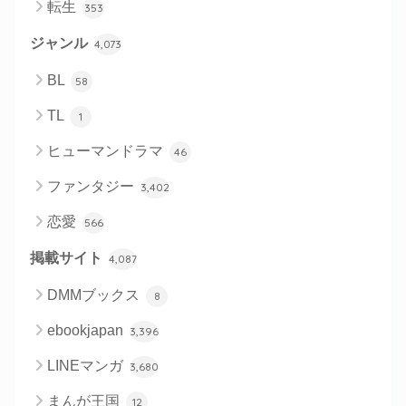
転生
353
ジャンル
4,073
BL
58
TL
1
ヒューマンドラマ
46
ファンタジー
3,402
恋愛
566
掲載サイト
4,087
DMMブックス
8
ebookjapan
3,396
LINEマンガ
3,680
まんが王国
12