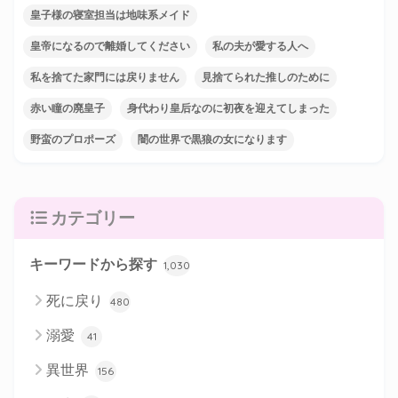
皇子様の寝室担当は地味系メイド
皇帝になるので離婚してください
私の夫が愛する人へ
私を捨てた家門には戻りません
見捨てられた推しのために
赤い瞳の廃皇子
身代わり皇后なのに初夜を迎えてしまった
野蛮のプロポーズ
闇の世界で黒狼の女になります
カテゴリー
キーワードから探す
1,030
死に戻り
480
溺愛
41
異世界
156