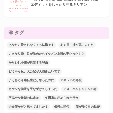
エディットをしっかり守るキリアン
タグ
あなたに愛されなくても結構です
ある日、姉が死にました
いきなり婚 目が覚めたらイケメン上司の妻だった！？
かたわれ令嬢が男装する理由
どうやら私、大公妃が天職みたいです
よくある令嬢転生だと思ったのに
アギレアの野獣
キケンな侯爵を手なずけてしまった
ミス・ペンドルトンの恋
不完全な離婚の結末は
伯爵家の秘められた侍女
余命僅かだと思ってました！
傲慢の時代
僕が歩く君の軌跡