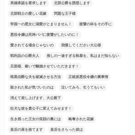
再婚承認を要求します
北部公爵を誘惑します
北部戦士の愛しい花嫁
問題な王子様
帝国一の悪女に溺愛がとまりません！
復讐の杯をその手に
悪役令嬢は死神パパに復讐がしたいのに！
愛されてる場合じゃないの
我慢してください大公様
戦利品の公爵夫人
推しの一途すぎる執着を、私はまだ知らない
旦那様、稼いで離婚させていただきます！
暗黒伯爵な夫を破滅させる方法
正統派悪役令嬢の裏事情
殺された私が気づいたのは
泣いてみろ、乞うてもいい
消えて差し上げます、大公殿下
狂犬な彼を貴公子に変えてみせます！
生き残った王女の笑顔の裏には
略奪された花嫁
皇后の座を捨てます
皇后をさらった彼は