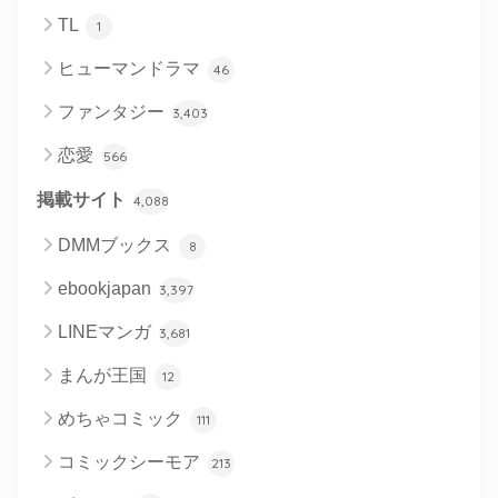
TL
1
ヒューマンドラマ
46
ファンタジー
3,403
恋愛
566
掲載サイト
4,088
DMMブックス
8
ebookjapan
3,397
LINEマンガ
3,681
まんが王国
12
めちゃコミック
111
コミックシーモア
213