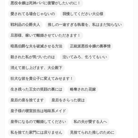
悪役令嬢は死神パパに復讐がしたいのに！
愛されてる場合じゃないの
我慢してください大公様
戦利品の公爵夫人
推しの一途すぎる執着を、私はまだ知らない
旦那様、稼いで離婚させていただきます！
暗黒伯爵な夫を破滅させる方法
正統派悪役令嬢の裏事情
殺された私が気づいたのは
泣いてみろ、乞うてもいい
消えて差し上げます、大公殿下
狂犬な彼を貴公子に変えてみせます！
生き残った王女の笑顔の裏には
略奪された花嫁
皇后の座を捨てます
皇后をさらった彼は
皇子様の寝室担当は地味系メイド
皇帝になるので離婚してください
私の夫が愛する人へ
私を捨てた家門には戻りません
見捨てられた推しのために