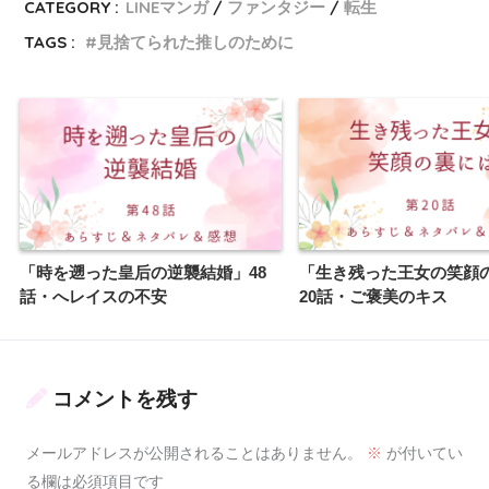
CATEGORY :
LINEマンガ
ファンタジー
転生
TAGS :
見捨てられた推しのために
「時を遡った皇后の逆襲結婚」48
「生き残った王女の笑顔
話・へレイスの不安
20話・ご褒美のキス
コメントを残す
メールアドレスが公開されることはありません。
※
が付いてい
る欄は必須項目です