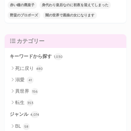
赤い瞳の廃皇子
身代わり皇后なのに初夜を迎えてしまった
野蛮のプロポーズ
闇の世界で黒狼の女になります
カテゴリー
キーワードから探す
1,030
死に戻り
480
溺愛
41
異世界
156
転生
353
ジャンル
4,074
BL
58