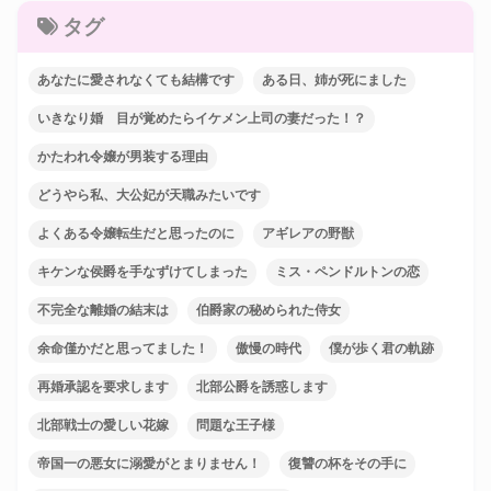
タグ
あなたに愛されなくても結構です
ある日、姉が死にました
いきなり婚 目が覚めたらイケメン上司の妻だった！？
かたわれ令嬢が男装する理由
どうやら私、大公妃が天職みたいです
よくある令嬢転生だと思ったのに
アギレアの野獣
キケンな侯爵を手なずけてしまった
ミス・ペンドルトンの恋
不完全な離婚の結末は
伯爵家の秘められた侍女
余命僅かだと思ってました！
傲慢の時代
僕が歩く君の軌跡
再婚承認を要求します
北部公爵を誘惑します
北部戦士の愛しい花嫁
問題な王子様
帝国一の悪女に溺愛がとまりません！
復讐の杯をその手に