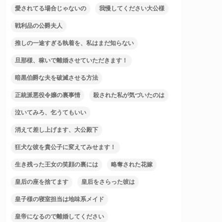
愛されてる場合じゃないの
我慢してください大公様
戦利品の公爵夫人
推しの一途すぎる執着を、私はまだ知らない
旦那様、稼いで離婚させていただきます！
暗黒伯爵な夫を破滅させる方法
正統派悪役令嬢の裏事情
殺された私が気づいたのは
泣いてみろ、乞うてもいい
消えて差し上げます、大公殿下
狂犬な彼を貴公子に変えてみせます！
生き残った王女の笑顔の裏には
略奪された花嫁
皇后の座を捨てます
皇后をさらった彼は
皇子様の寝室担当は地味系メイド
皇帝になるので離婚してください