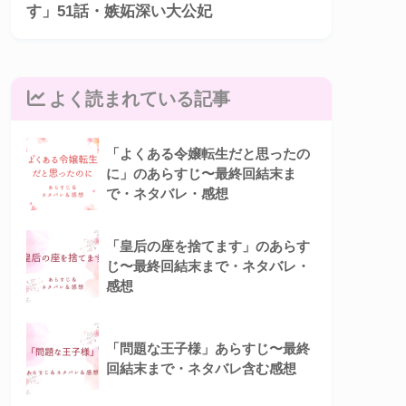
す」51話・嫉妬深い大公妃
よく読まれている記事
「よくある令嬢転生だと思ったの
に」のあらすじ〜最終回結末ま
で・ネタバレ・感想
「皇后の座を捨てます」のあらす
じ〜最終回結末まで・ネタバレ・
感想
「問題な王子様」あらすじ〜最終
回結末まで・ネタバレ含む感想