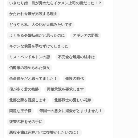
いきなり婚 目が覚めたらイケメン上司の妻だった！？
かたわれ令嬢が男装する理由
どうやら私、大公妃が天職みたいです
よくある令嬢転生だと思ったのに
アギレアの野獣
キケンな侯爵を手なずけてしまった
ミス・ペンドルトンの恋
不完全な離婚の結末は
伯爵家の秘められた侍女
余命僅かだと思ってました！
傲慢の時代
僕が歩く君の軌跡
再婚承認を要求します
北部公爵を誘惑します
北部戦士の愛しい花嫁
問題な王子様
帝国一の悪女に溺愛がとまりません！
復讐の杯をその手に
悪役令嬢は死神パパに復讐がしたいのに！