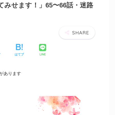
みせます！」65〜66話・迷路
LINE
ア
はてブ
があります