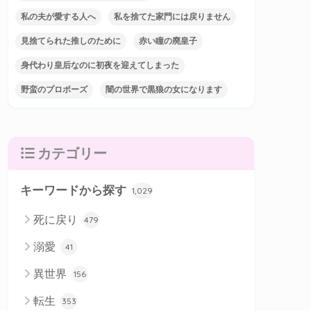
私の夫が愛する人へ
私を捨てた家門には戻りません
見捨てられた推しのために
赤い瞳の廃皇子
身代わり皇后なのに初夜を迎えてしまった
野蛮のプロポーズ
闇の世界で黒狼の女になります
カテゴリー
キーワードから探す
1,029
死に戻り
479
溺愛
41
異世界
156
転生
353