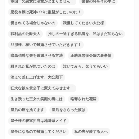
帝国一の悪女に溺愛がとまりません！
復讐の杯をその手に
悪役令嬢は死神パパに復讐がしたいのに！
愛されてる場合じゃないの
我慢してください大公様
戦利品の公爵夫人
推しの一途すぎる執着を、私はまだ知らない
旦那様、稼いで離婚させていただきます！
暗黒伯爵な夫を破滅させる方法
正統派悪役令嬢の裏事情
殺された私が気づいたのは
泣いてみろ、乞うてもいい
消えて差し上げます、大公殿下
狂犬な彼を貴公子に変えてみせます！
生き残った王女の笑顔の裏には
略奪された花嫁
皇后の座を捨てます
皇后をさらった彼は
皇子様の寝室担当は地味系メイド
皇帝になるので離婚してください
私の夫が愛する人へ