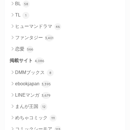
BL
58
TL
1
ヒューマンドラマ
46
ファンタジー
3,401
恋愛
566
掲載サイト
4,086
DMMブックス
8
ebookjapan
3,395
LINEマンガ
3,679
まんが王国
12
めちゃコミック
111
コミックシーモア
213