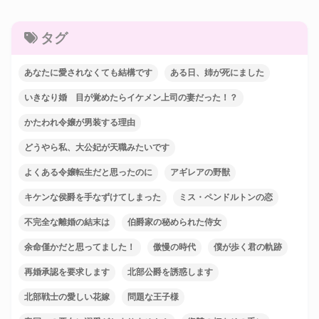
タグ
あなたに愛されなくても結構です
ある日、姉が死にました
いきなり婚 目が覚めたらイケメン上司の妻だった！？
かたわれ令嬢が男装する理由
どうやら私、大公妃が天職みたいです
よくある令嬢転生だと思ったのに
アギレアの野獣
キケンな侯爵を手なずけてしまった
ミス・ペンドルトンの恋
不完全な離婚の結末は
伯爵家の秘められた侍女
余命僅かだと思ってました！
傲慢の時代
僕が歩く君の軌跡
再婚承認を要求します
北部公爵を誘惑します
北部戦士の愛しい花嫁
問題な王子様