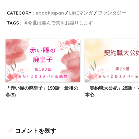
CATEGORY :
ebookjapan
LINEマンガ
ファンタジー
TAGS :
今世は喜んで夫をお譲りします
「赤い瞳の廃皇子」190話・最後の
「契約職大公妃」28話・
冬(9)
本心
コメントを残す