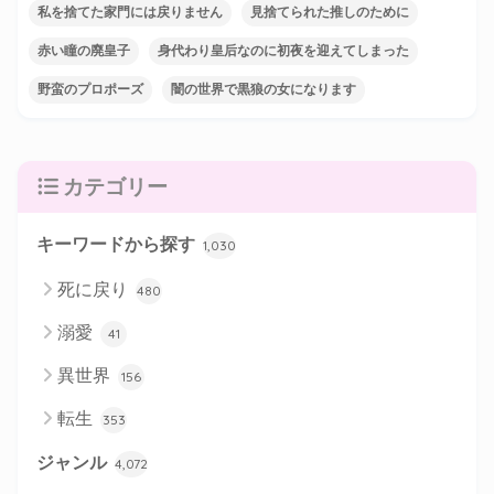
私を捨てた家門には戻りません
見捨てられた推しのために
赤い瞳の廃皇子
身代わり皇后なのに初夜を迎えてしまった
野蛮のプロポーズ
闇の世界で黒狼の女になります
カテゴリー
キーワードから探す
1,030
死に戻り
480
溺愛
41
異世界
156
転生
353
ジャンル
4,072