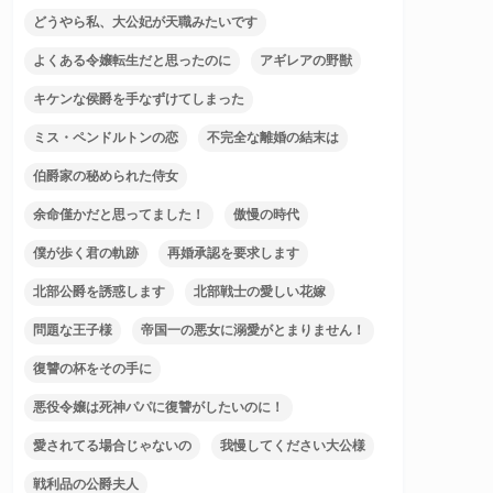
どうやら私、大公妃が天職みたいです
よくある令嬢転生だと思ったのに
アギレアの野獣
キケンな侯爵を手なずけてしまった
ミス・ペンドルトンの恋
不完全な離婚の結末は
伯爵家の秘められた侍女
余命僅かだと思ってました！
傲慢の時代
僕が歩く君の軌跡
再婚承認を要求します
北部公爵を誘惑します
北部戦士の愛しい花嫁
問題な王子様
帝国一の悪女に溺愛がとまりません！
復讐の杯をその手に
悪役令嬢は死神パパに復讐がしたいのに！
愛されてる場合じゃないの
我慢してください大公様
戦利品の公爵夫人