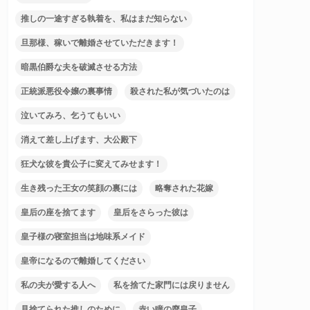
推しの一途すぎる執着を、私はまだ知らない
旦那様、稼いで離婚させていただきます！
暗黒伯爵な夫を破滅させる方法
正統派悪役令嬢の裏事情
殺された私が気づいたのは
泣いてみろ、乞うてもいい
消えて差し上げます、大公殿下
狂犬な彼を貴公子に変えてみせます！
生き残った王女の笑顔の裏には
略奪された花嫁
皇后の座を捨てます
皇后をさらった彼は
皇子様の寝室担当は地味系メイド
皇帝になるので離婚してください
私の夫が愛する人へ
私を捨てた家門には戻りません
見捨てられた推しのために
赤い瞳の廃皇子