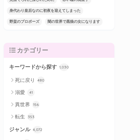
身代わり皇后なのに初夜を迎えてしまった
野蛮のプロポーズ
闇の世界で黒狼の女になります
カテゴリー
キーワードから探す
1,030
死に戻り
480
溺愛
41
異世界
156
転生
353
ジャンル
4,072