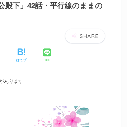
公殿下」42話・平行線のままの
LINE
ア
はてブ
があります