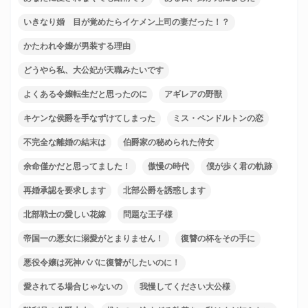
いきなり婚 目が覚めたらイケメン上司の妻だった！？
かたわれ令嬢が男装する理由
どうやら私、大公妃が天職みたいです
よくある令嬢転生だと思ったのに
アギレアの野獣
キケンな侯爵を手なずけてしまった
ミス・ペンドルトンの恋
不完全な離婚の結末は
伯爵家の秘められた侍女
余命僅かだと思ってました！
傲慢の時代
僕が歩く君の軌跡
再婚承認を要求します
北部公爵を誘惑します
北部戦士の愛しい花嫁
問題な王子様
帝国一の悪女に溺愛がとまりません！
復讐の杯をその手に
悪役令嬢は死神パパに復讐がしたいのに！
愛されてる場合じゃないの
我慢してください大公様