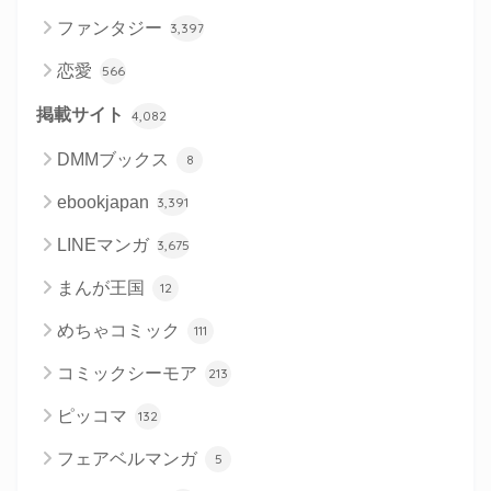
ファンタジー
3,397
恋愛
566
掲載サイト
4,082
DMMブックス
8
ebookjapan
3,391
LINEマンガ
3,675
まんが王国
12
めちゃコミック
111
コミックシーモア
213
ピッコマ
132
フェアベルマンガ
5