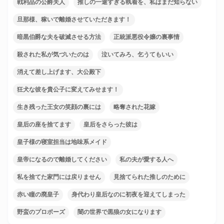
戦利品の公爵夫人
推しの一途すぎる執着を、私はまだ知らない
旦那様、稼いで離婚させていただきます！
暗黒伯爵な夫を破滅させる方法
正統派悪役令嬢の裏事情
殺された私が気づいたのは
泣いてみろ、乞うてもいい
消えて差し上げます、大公殿下
狂犬な彼を貴公子に変えてみせます！
生き残った王女の笑顔の裏には
略奪された花嫁
皇后の座を捨てます
皇后をさらった彼は
皇子様の寝室担当は地味系メイド
皇帝になるので離婚してください
私の夫が愛する人へ
私を捨てた家門には戻りません
見捨てられた推しのために
赤い瞳の廃皇子
身代わり皇后なのに初夜を迎えてしまった
野蛮のプロポーズ
闇の世界で黒狼の女になります