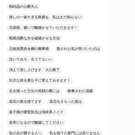
戦利品の公爵夫人
推しの一途すぎる執着を、私はまだ知らない
旦那様、稼いで離婚させていただきます！
暗黒伯爵な夫を破滅させる方法
正統派悪役令嬢の裏事情
殺された私が気づいたのは
泣いてみろ、乞うてもいい
消えて差し上げます、大公殿下
狂犬な彼を貴公子に変えてみせます！
生き残った王女の笑顔の裏には
略奪された花嫁
皇后の座を捨てます
皇后をさらった彼は
皇子様の寝室担当は地味系メイド
皇帝になるので離婚してください
私の夫が愛する人へ
私を捨てた家門には戻りません