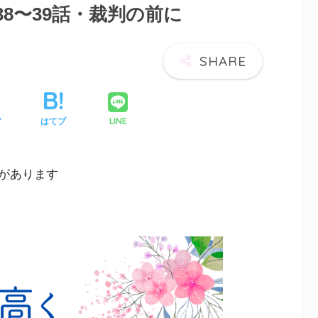
8〜39話・裁判の前に
LINE
ア
はてブ
があります