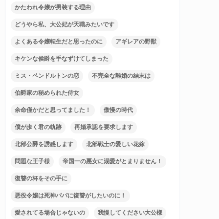
かたわれ令嬢が男装する理由
どうやら私、大公妃が天職みたいです
よくある令嬢転生だと思ったのに
アギレアの野獣
キケンな侯爵を手なずけてしまった
ミス・ペンドルトンの恋
不完全な離婚の結末は
伯爵家の秘められた侍女
余命僅かだと思ってました！
傲慢の時代
僕が歩く君の軌跡
再婚承認を要求します
北部公爵を誘惑します
北部戦士の愛しい花嫁
問題な王子様
帝国一の悪女に溺愛がとまりません！
復讐の杯をその手に
悪役令嬢は死神パパに復讐がしたいのに！
愛されてる場合じゃないの
我慢してください大公様