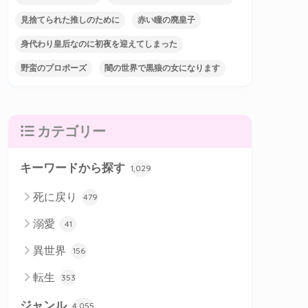
見捨てられた推しのために
赤い瞳の廃皇子
身代わり皇后なのに初夜を迎えてしまった
野蛮のプロポーズ
闇の世界で黒狼の女になります
カテゴリー
キーワードから探す
1,029
死に戻り
479
溺愛
41
異世界
156
転生
353
ジャンル
4,055