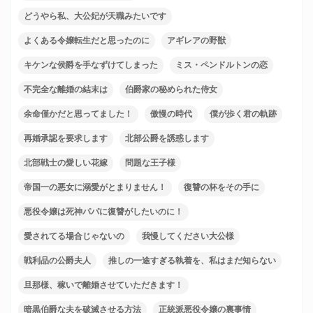
どうやら私、大公妃が天職みたいです
よくある令嬢転生だと思ったのに
アギレアの野獣
キケンな侯爵を手なずけてしまった
ミス・ペンドルトンの恋
不完全な離婚の結末は
伯爵家の秘められた侍女
余命僅かだと思ってました！
傲慢の時代
僕が歩く君の軌跡
再婚承認を要求します
北部公爵を誘惑します
北部戦士の愛しい花嫁
問題な王子様
帝国一の悪女に溺愛がとまりません！
復讐の杯をその手に
悪役令嬢は死神パパに復讐がしたいのに！
愛されてる場合じゃないの
我慢してください大公様
戦利品の公爵夫人
推しの一途すぎる執着を、私はまだ知らない
旦那様、稼いで離婚させていただきます！
暗黒伯爵な夫を破滅させる方法
正統派悪役令嬢の裏事情