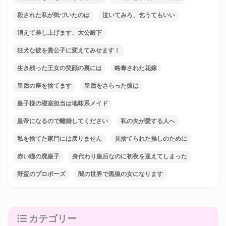
殺された私が気づいたのは
泣いてみろ、乞うてもいい
消えて差し上げます、大公殿下
狂犬な彼を貴公子に変えてみせます！
生き残った王女の笑顔の裏には
略奪された花嫁
皇后の座を捨てます
皇后をさらった彼は
皇子様の寝室担当は地味系メイド
皇帝になるので離婚してください
私の夫が愛する人へ
私を捨てた家門には戻りません
見捨てられた推しのために
赤い瞳の廃皇子
身代わり皇后なのに初夜を迎えてしまった
野蛮のプロポーズ
闇の世界で黒狼の女になります
カテゴリー