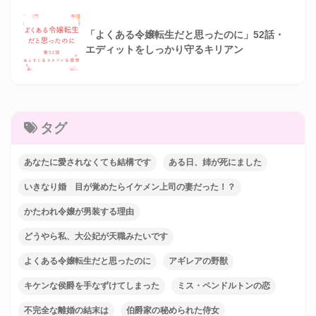
「よくある令嬢転生だと思ったのに」52話・
エディットをしっかり守るキリアン
タグ
あなたに愛されなくても結構です
ある日、姉が死にました
いきなり婚 目が覚めたらイケメン上司の妻だった！？
かたわれ令嬢が男装する理由
どうやら私、大公妃が天職みたいです
よくある令嬢転生だと思ったのに
アギレアの野獣
キケンな侯爵を手なずけてしまった
ミス・ペンドルトンの恋
不完全な離婚の結末は
伯爵家の秘められた侍女