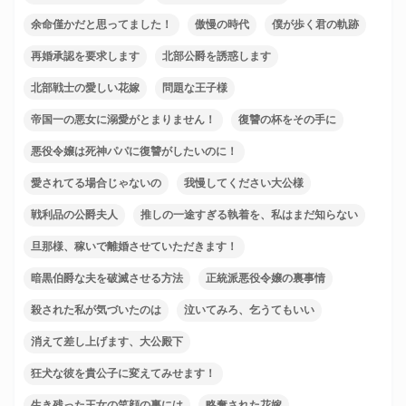
余命僅かだと思ってました！
傲慢の時代
僕が歩く君の軌跡
再婚承認を要求します
北部公爵を誘惑します
北部戦士の愛しい花嫁
問題な王子様
帝国一の悪女に溺愛がとまりません！
復讐の杯をその手に
悪役令嬢は死神パパに復讐がしたいのに！
愛されてる場合じゃないの
我慢してください大公様
戦利品の公爵夫人
推しの一途すぎる執着を、私はまだ知らない
旦那様、稼いで離婚させていただきます！
暗黒伯爵な夫を破滅させる方法
正統派悪役令嬢の裏事情
殺された私が気づいたのは
泣いてみろ、乞うてもいい
消えて差し上げます、大公殿下
狂犬な彼を貴公子に変えてみせます！
生き残った王女の笑顔の裏には
略奪された花嫁