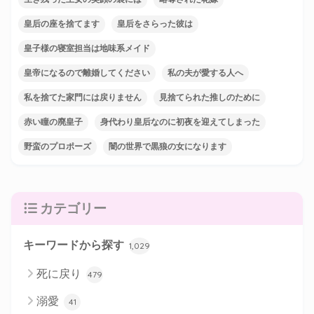
皇后の座を捨てます
皇后をさらった彼は
皇子様の寝室担当は地味系メイド
皇帝になるので離婚してください
私の夫が愛する人へ
私を捨てた家門には戻りません
見捨てられた推しのために
赤い瞳の廃皇子
身代わり皇后なのに初夜を迎えてしまった
野蛮のプロポーズ
闇の世界で黒狼の女になります
カテゴリー
キーワードから探す
1,029
死に戻り
479
溺愛
41