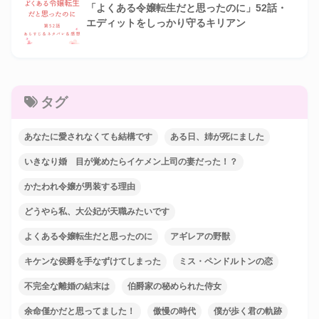
「よくある令嬢転生だと思ったのに」52話・
エディットをしっかり守るキリアン
タグ
あなたに愛されなくても結構です
ある日、姉が死にました
いきなり婚 目が覚めたらイケメン上司の妻だった！？
かたわれ令嬢が男装する理由
どうやら私、大公妃が天職みたいです
よくある令嬢転生だと思ったのに
アギレアの野獣
キケンな侯爵を手なずけてしまった
ミス・ペンドルトンの恋
不完全な離婚の結末は
伯爵家の秘められた侍女
余命僅かだと思ってました！
傲慢の時代
僕が歩く君の軌跡