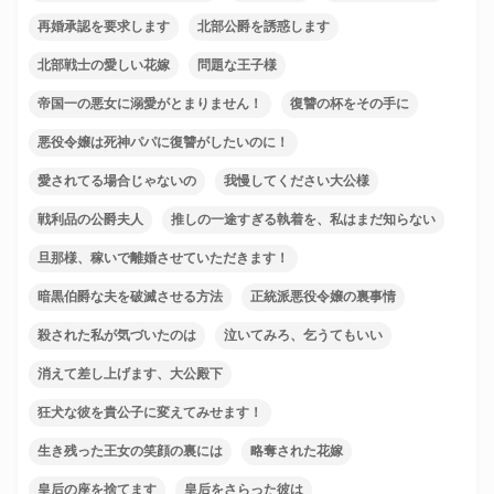
再婚承認を要求します
北部公爵を誘惑します
北部戦士の愛しい花嫁
問題な王子様
帝国一の悪女に溺愛がとまりません！
復讐の杯をその手に
悪役令嬢は死神パパに復讐がしたいのに！
愛されてる場合じゃないの
我慢してください大公様
戦利品の公爵夫人
推しの一途すぎる執着を、私はまだ知らない
旦那様、稼いで離婚させていただきます！
暗黒伯爵な夫を破滅させる方法
正統派悪役令嬢の裏事情
殺された私が気づいたのは
泣いてみろ、乞うてもいい
消えて差し上げます、大公殿下
狂犬な彼を貴公子に変えてみせます！
生き残った王女の笑顔の裏には
略奪された花嫁
皇后の座を捨てます
皇后をさらった彼は