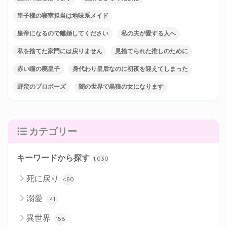
皇子様の寝室担当は地味系メイド
皇帝になるので離婚してください
私の夫が愛する人へ
私を捨てた家門には戻りません
見捨てられた推しのために
赤い瞳の廃皇子
身代わり皇后なのに初夜を迎えてしまった
野蛮のプロポーズ
闇の世界で黒狼の女になります
カテゴリー
キーワードから探す
1,030
死に戻り
480
溺愛
41
異世界
156