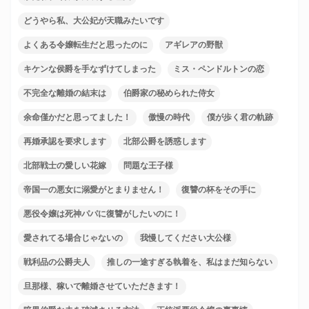
どうやら私、大公妃が天職みたいです
よくある令嬢転生だと思ったのに
アギレアの野獣
キケンな侯爵を手なずけてしまった
ミス・ペンドルトンの恋
不完全な離婚の結末は
伯爵家の秘められた侍女
余命僅かだと思ってました！
傲慢の時代
僕が歩く君の軌跡
再婚承認を要求します
北部公爵を誘惑します
北部戦士の愛しい花嫁
問題な王子様
帝国一の悪女に溺愛がとまりません！
復讐の杯をその手に
悪役令嬢は死神パパに復讐がしたいのに！
愛されてる場合じゃないの
我慢してください大公様
戦利品の公爵夫人
推しの一途すぎる執着を、私はまだ知らない
旦那様、稼いで離婚させていただきます！