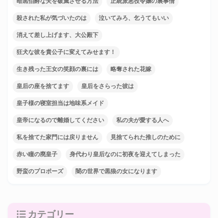
暗黒伯爵な夫を破滅させる方法
正統派悪役令嬢の裏事情
殺された私が気づいたのは
泣いてみろ、乞うてもいい
消えて差し上げます、大公殿下
狂犬な彼を貴公子に変えてみせます！
生き残った王女の笑顔の裏には
略奪された花嫁
皇后の座を捨てます
皇后をさらった彼は
皇子様の寝室担当は地味系メイド
皇帝になるので離婚してください
私の夫が愛する人へ
私を捨てた家門には戻りません
見捨てられた推しのために
赤い瞳の廃皇子
身代わり皇后なのに初夜を迎えてしまった
野蛮のプロポーズ
闇の世界で黒狼の女になります
カテゴリー