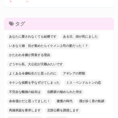
タグ
あなたに愛されなくても結構です
ある日、姉が死にました
いきなり婚 目が覚めたらイケメン上司の妻だった！？
かたわれ令嬢が男装する理由
どうやら私、大公妃が天職みたいです
よくある令嬢転生だと思ったのに
アギレアの野獣
キケンな侯爵を手なずけてしまった
ミス・ペンドルトンの恋
不完全な離婚の結末は
伯爵家の秘められた侍女
余命僅かだと思ってました！
傲慢の時代
僕が歩く君の軌跡
再婚承認を要求します
北部公爵を誘惑します