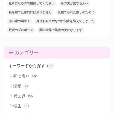
皇帝になるので離婚してください
私の夫が愛する人へ
私を捨てた家門には戻りません
見捨てられた推しのために
赤い瞳の廃皇子
身代わり皇后なのに初夜を迎えてしまった
野蛮のプロポーズ
闇の世界で黒狼の女になります
カテゴリー
キーワードから探す
1,030
死に戻り
480
溺愛
41
異世界
156
転生
353