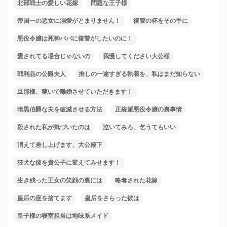
北部戦士の愛しい花嫁
問題な王子様
帝国一の悪女に溺愛がとまりません！
復讐の杯をその手に
悪役令嬢は死神パパに復讐がしたいのに！
愛されてる場合じゃないの
我慢してください大公様
戦利品の公爵夫人
推しの一途すぎる執着を、私はまだ知らない
旦那様、稼いで離婚させていただきます！
暗黒伯爵な夫を破滅させる方法
正統派悪役令嬢の裏事情
殺された私が気づいたのは
泣いてみろ、乞うてもいい
消えて差し上げます、大公殿下
狂犬な彼を貴公子に変えてみせます！
生き残った王女の笑顔の裏には
略奪された花嫁
皇后の座を捨てます
皇后をさらった彼は
皇子様の寝室担当は地味系メイド