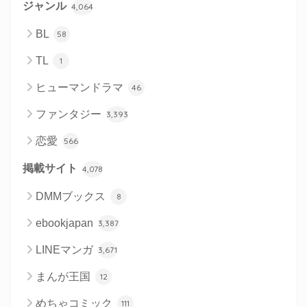
ジャンル
4,064
BL
58
TL
1
ヒューマンドラマ
46
ファンタジー
3,393
恋愛
566
掲載サイト
4,078
DMMブックス
8
ebookjapan
3,387
LINEマンガ
3,671
まんが王国
12
めちゃコミック
111