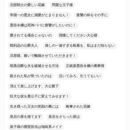
北部戦士の愛しい花嫁
問題な王子様
帝国一の悪女に溺愛がとまりません！
復讐の杯をその手に
悪役令嬢は死神パパに復讐がしたいのに！
愛されてる場合じゃないの
我慢してください大公様
戦利品の公爵夫人
推しの一途すぎる執着を、私はまだ知らない
旦那様、稼いで離婚させていただきます！
暗黒伯爵な夫を破滅させる方法
正統派悪役令嬢の裏事情
殺された私が気づいたのは
泣いてみろ、乞うてもいい
消えて差し上げます、大公殿下
狂犬な彼を貴公子に変えてみせます！
生き残った王女の笑顔の裏には
略奪された花嫁
皇后の座を捨てます
皇后をさらった彼は
皇子様の寝室担当は地味系メイド