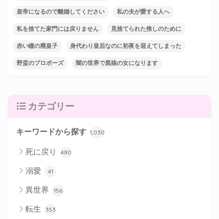
皇帝になるので離婚してください
私の夫が愛する人へ
私を捨てた家門には戻りません
見捨てられた推しのために
赤い瞳の廃皇子
身代わり皇后なのに初夜を迎えてしまった
野蛮のプロポーズ
闇の世界で黒狼の女になります
カテゴリー
キーワードから探す
1,030
死に戻り
480
溺愛
41
異世界
156
転生
353