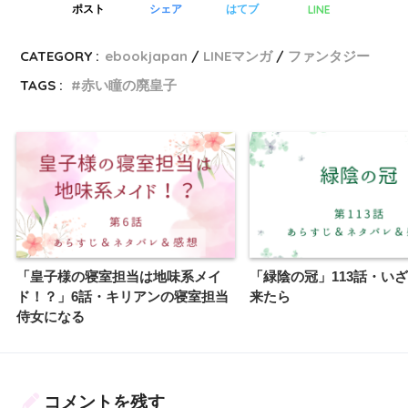
LINE
ポスト
シェア
はてブ
CATEGORY :
ebookjapan
LINEマンガ
ファンタジー
TAGS :
赤い瞳の廃皇子
「皇子様の寝室担当は地味系メイ
「緑陰の冠」113話・い
ド！？」6話・キリアンの寝室担当
来たら
侍女になる
コメントを残す