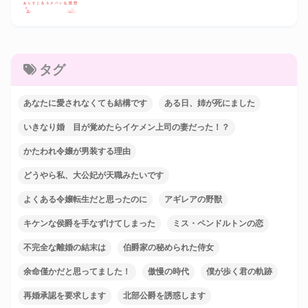
タグ
あなたに愛されなくても結構です
ある日、姉が死にました
いきなり婚 目が覚めたらイケメン上司の妻だった！？
かたわれ令嬢が男装する理由
どうやら私、大公妃が天職みたいです
よくある令嬢転生だと思ったのに
アギレアの野獣
キケンな侯爵を手なずけてしまった
ミス・ペンドルトンの恋
不完全な離婚の結末は
伯爵家の秘められた侍女
余命僅かだと思ってました！
傲慢の時代
僕が歩く君の軌跡
再婚承認を要求します
北部公爵を誘惑します