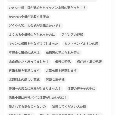
いきなり婚 目が覚めたらイケメン上司の妻だった！？
かたわれ令嬢が男装する理由
どうやら私、大公妃が天職みたいです
よくある令嬢転生だと思ったのに
アギレアの野獣
キケンな侯爵を手なずけてしまった
ミス・ペンドルトンの恋
不完全な離婚の結末は
伯爵家の秘められた侍女
余命僅かだと思ってました！
傲慢の時代
僕が歩く君の軌跡
再婚承認を要求します
北部公爵を誘惑します
北部戦士の愛しい花嫁
問題な王子様
帝国一の悪女に溺愛がとまりません！
復讐の杯をその手に
悪役令嬢は死神パパに復讐がしたいのに！
愛されてる場合じゃないの
我慢してください大公様