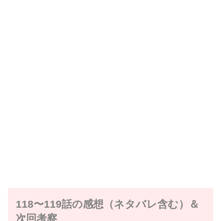
118〜119話の感想（ネタバレ含む）＆
次回考察