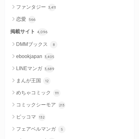
ファンタジー
3,411
恋愛
566
掲載サイト
4,096
DMMブックス
8
ebookjapan
3,405
LINEマンガ
3,689
まんが王国
12
めちゃコミック
111
コミックシーモア
213
ピッコマ
132
フェアベルマンガ
5