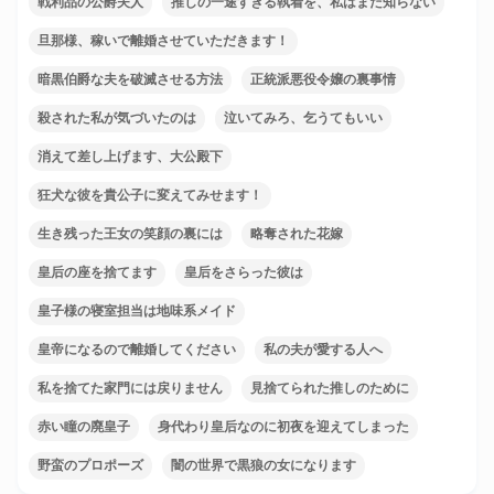
戦利品の公爵夫人
推しの一途すぎる執着を、私はまだ知らない
旦那様、稼いで離婚させていただきます！
暗黒伯爵な夫を破滅させる方法
正統派悪役令嬢の裏事情
殺された私が気づいたのは
泣いてみろ、乞うてもいい
消えて差し上げます、大公殿下
狂犬な彼を貴公子に変えてみせます！
生き残った王女の笑顔の裏には
略奪された花嫁
皇后の座を捨てます
皇后をさらった彼は
皇子様の寝室担当は地味系メイド
皇帝になるので離婚してください
私の夫が愛する人へ
私を捨てた家門には戻りません
見捨てられた推しのために
赤い瞳の廃皇子
身代わり皇后なのに初夜を迎えてしまった
野蛮のプロポーズ
闇の世界で黒狼の女になります