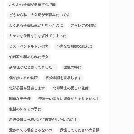
かたわれ令嬢が男装する理由
どうやら私、大公妃が天職みたいです
よくある令嬢転生だと思ったのに
アギレアの野獣
キケンな侯爵を手なずけてしまった
ミス・ペンドルトンの恋
不完全な離婚の結末は
伯爵家の秘められた侍女
余命僅かだと思ってました！
傲慢の時代
僕が歩く君の軌跡
再婚承認を要求します
北部公爵を誘惑します
北部戦士の愛しい花嫁
問題な王子様
帝国一の悪女に溺愛がとまりません！
復讐の杯をその手に
悪役令嬢は死神パパに復讐がしたいのに！
愛されてる場合じゃないの
我慢してください大公様