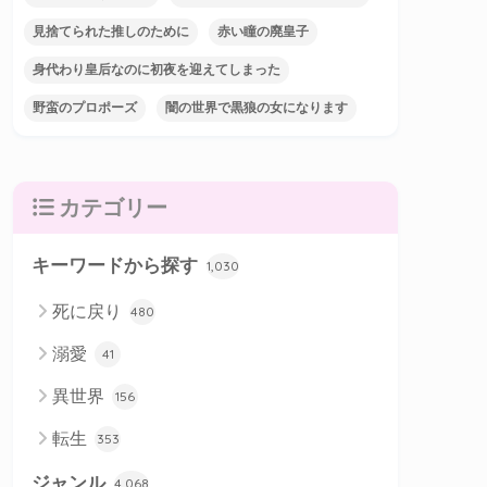
見捨てられた推しのために
赤い瞳の廃皇子
身代わり皇后なのに初夜を迎えてしまった
野蛮のプロポーズ
闇の世界で黒狼の女になります
カテゴリー
キーワードから探す
1,030
死に戻り
480
溺愛
41
異世界
156
転生
353
ジャンル
4,068