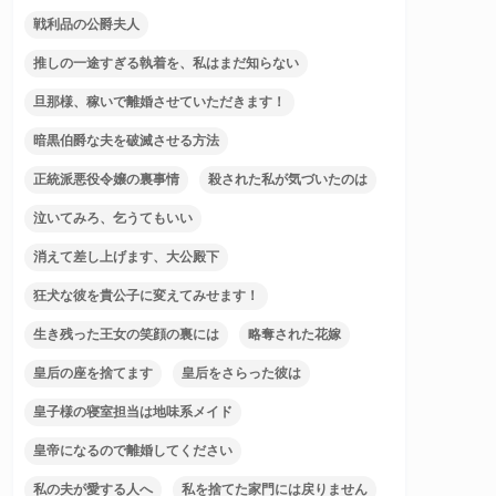
戦利品の公爵夫人
推しの一途すぎる執着を、私はまだ知らない
旦那様、稼いで離婚させていただきます！
暗黒伯爵な夫を破滅させる方法
正統派悪役令嬢の裏事情
殺された私が気づいたのは
泣いてみろ、乞うてもいい
消えて差し上げます、大公殿下
狂犬な彼を貴公子に変えてみせます！
生き残った王女の笑顔の裏には
略奪された花嫁
皇后の座を捨てます
皇后をさらった彼は
皇子様の寝室担当は地味系メイド
皇帝になるので離婚してください
私の夫が愛する人へ
私を捨てた家門には戻りません