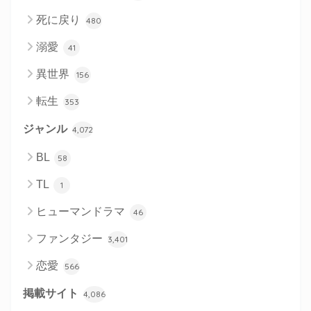
死に戻り
480
溺愛
41
異世界
156
転生
353
ジャンル
4,072
BL
58
TL
1
ヒューマンドラマ
46
ファンタジー
3,401
恋愛
566
掲載サイト
4,086