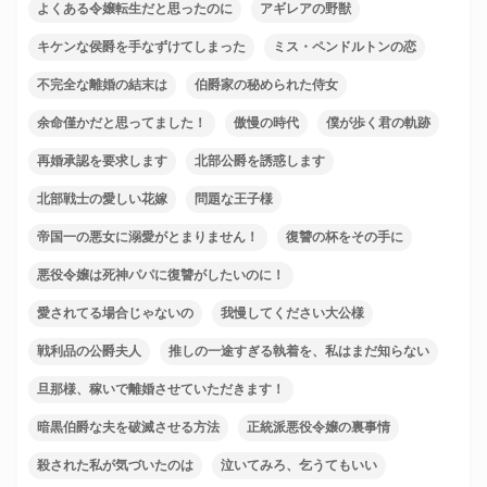
よくある令嬢転生だと思ったのに
アギレアの野獣
キケンな侯爵を手なずけてしまった
ミス・ペンドルトンの恋
不完全な離婚の結末は
伯爵家の秘められた侍女
余命僅かだと思ってました！
傲慢の時代
僕が歩く君の軌跡
再婚承認を要求します
北部公爵を誘惑します
北部戦士の愛しい花嫁
問題な王子様
帝国一の悪女に溺愛がとまりません！
復讐の杯をその手に
悪役令嬢は死神パパに復讐がしたいのに！
愛されてる場合じゃないの
我慢してください大公様
戦利品の公爵夫人
推しの一途すぎる執着を、私はまだ知らない
旦那様、稼いで離婚させていただきます！
暗黒伯爵な夫を破滅させる方法
正統派悪役令嬢の裏事情
殺された私が気づいたのは
泣いてみろ、乞うてもいい