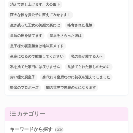
消えて差し上げます、大公殿下
狂犬な彼を貴公子に変えてみせます！
生き残った王女の笑顔の裏には
略奪された花嫁
皇后の座を捨てます
皇后をさらった彼は
皇子様の寝室担当は地味系メイド
皇帝になるので離婚してください
私の夫が愛する人へ
私を捨てた家門には戻りません
見捨てられた推しのために
赤い瞳の廃皇子
身代わり皇后なのに初夜を迎えてしまった
野蛮のプロポーズ
闇の世界で黒狼の女になります
カテゴリー
キーワードから探す
1,030