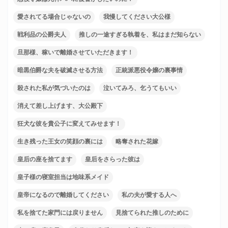
愛されてる場合じゃないの
我慢してください大公様
戦利品の公爵夫人
推しの一途すぎる執着を、私はまだ知らない
旦那様、稼いで離婚させていただきます！
暗黒伯爵な夫を破滅させる方法
正統派悪役令嬢の裏事情
殺された私が気づいたのは
泣いてみろ、乞うてもいい
消えて差し上げます、大公殿下
狂犬な彼を貴公子に変えてみせます！
生き残った王女の笑顔の裏には
略奪された花嫁
皇后の座を捨てます
皇后をさらった彼は
皇子様の寝室担当は地味系メイド
皇帝になるので離婚してください
私の夫が愛する人へ
私を捨てた家門には戻りません
見捨てられた推しのために