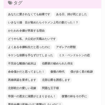
タグ
あなたに愛されなくても結構です
ある日、姉が死にました
いきなり婚 目が覚めたらイケメン上司の妻だった！？
かたわれ令嬢が男装する理由
どうやら私、大公妃が天職みたいです
よくある令嬢転生だと思ったのに
アギレアの野獣
キケンな侯爵を手なずけてしまった
ミス・ペンドルトンの恋
不完全な離婚の結末は
伯爵家の秘められた侍女
余命僅かだと思ってました！
傲慢の時代
僕が歩く君の軌跡
再婚承認を要求します
北部公爵を誘惑します
北部戦士の愛しい花嫁
問題な王子様
帝国一の悪女に溺愛がとまりません！
復讐の杯をその手に
悪役令嬢は死神パパに復讐がしたいのに！