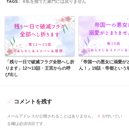
TAGS :
私を捨てた家門には戻りません
「残り一日で破滅フラグ全部へし折
「帝国一の悪女に溺愛が
ります」12〜13話・王宮からの呼
ん！」19話・帝都という
び出し
コメントを残す
メールアドレスが公開されることはありません。
※
が付いてい
る欄は必須項目です