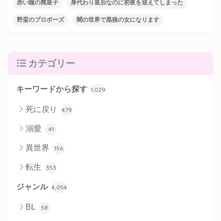
赤い瞳の廃皇子
身代わり皇后なのに初夜を迎えてしまった
野蛮のプロポーズ
闇の世界で黒狼の女になります
カテゴリー
キーワードから探す
1,029
死に戻り
479
溺愛
41
異世界
156
転生
353
ジャンル
4,054
BL
58