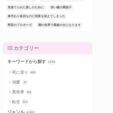
見捨てられた推しのために
赤い瞳の廃皇子
身代わり皇后なのに初夜を迎えてしまった
野蛮のプロポーズ
闇の世界で黒狼の女になります
カテゴリー
キーワードから探す
1,030
死に戻り
480
溺愛
41
異世界
156
転生
353
ジャンル
4,062