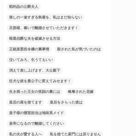
戦利品の公爵夫人
推しの一途すぎる執着を、私はまだ知らない
旦那様、稼いで離婚させていただきます！
暗黒伯爵な夫を破滅させる方法
正統派悪役令嬢の裏事情
殺された私が気づいたのは
泣いてみろ、乞うてもいい
消えて差し上げます、大公殿下
狂犬な彼を貴公子に変えてみせます！
生き残った王女の笑顔の裏には
略奪された花嫁
皇后の座を捨てます
皇后をさらった彼は
皇子様の寝室担当は地味系メイド
皇帝になるので離婚してください
私の夫が愛する人へ
私を捨てた家門には戻りません