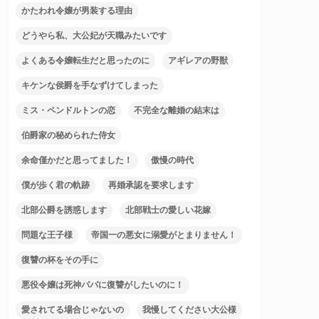
かたわれ令嬢が男装する理由
どうやら私、大公妃が天職みたいです
よくある令嬢転生だと思ったのに
アギレアの野獣
キケンな侯爵を手なずけてしまった
ミス・ペンドルトンの恋
不完全な離婚の結末は
伯爵家の秘められた侍女
余命僅かだと思ってました！
傲慢の時代
僕が歩く君の軌跡
再婚承認を要求します
北部公爵を誘惑します
北部戦士の愛しい花嫁
問題な王子様
帝国一の悪女に溺愛がとまりません！
復讐の杯をその手に
悪役令嬢は死神パパに復讐がしたいのに！
愛されてる場合じゃないの
我慢してください大公様