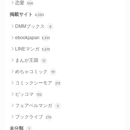
恋愛
566
掲載サイト
4,082
DMMブックス
8
ebookjapan
3,391
LINEマンガ
3,675
まんが王国
12
めちゃコミック
111
コミックシーモア
213
ピッコマ
132
フェアベルマンガ
5
ブックライブ
276
未分類
7