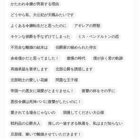
かたわれ令嬢が男装する理由
どうやら私、大公妃が天職みたいです
よくある令嬢転生だと思ったのに
アギレアの野獣
キケンな侯爵を手なずけてしまった
ミス・ペンドルトンの恋
不完全な離婚の結末は
伯爵家の秘められた侍女
余命僅かだと思ってました！
傲慢の時代
僕が歩く君の軌跡
再婚承認を要求します
北部公爵を誘惑します
北部戦士の愛しい花嫁
問題な王子様
帝国一の悪女に溺愛がとまりません！
復讐の杯をその手に
悪役令嬢は死神パパに復讐がしたいのに！
愛されてる場合じゃないの
我慢してください大公様
戦利品の公爵夫人
推しの一途すぎる執着を、私はまだ知らない
旦那様、稼いで離婚させていただきます！