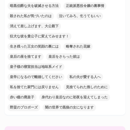
暗黒伯爵な夫を破滅させる方法
正統派悪役令嬢の裏事情
殺された私が気づいたのは
泣いてみろ、乞うてもいい
消えて差し上げます、大公殿下
狂犬な彼を貴公子に変えてみせます！
生き残った王女の笑顔の裏には
略奪された花嫁
皇后の座を捨てます
皇后をさらった彼は
皇子様の寝室担当は地味系メイド
皇帝になるので離婚してください
私の夫が愛する人へ
私を捨てた家門には戻りません
見捨てられた推しのために
赤い瞳の廃皇子
身代わり皇后なのに初夜を迎えてしまった
野蛮のプロポーズ
闇の世界で黒狼の女になります