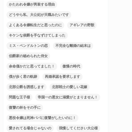
かたわれ令嬢が男装する理由
どうやら私、大公妃が天職みたいです
よくある令嬢転生だと思ったのに
アギレアの野獣
キケンな侯爵を手なずけてしまった
ミス・ペンドルトンの恋
不完全な離婚の結末は
伯爵家の秘められた侍女
余命僅かだと思ってました！
傲慢の時代
僕が歩く君の軌跡
再婚承認を要求します
北部公爵を誘惑します
北部戦士の愛しい花嫁
問題な王子様
帝国一の悪女に溺愛がとまりません！
復讐の杯をその手に
悪役令嬢は死神パパに復讐がしたいのに！
愛されてる場合じゃないの
我慢してください大公様