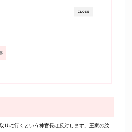
CLOSE
察
取りに行くという神官長は反対します。王家の紋