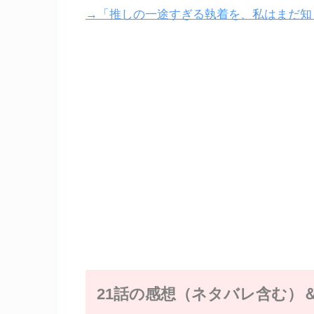
→「推しの一途すぎる執着を、私はまだ知ら
21話の感想（ネタバレ含む）