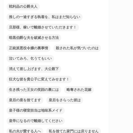
戦利品の公爵夫人
推しの一途すぎる執着を、私はまだ知らない
旦那様、稼いで離婚させていただきます！
暗黒伯爵な夫を破滅させる方法
正統派悪役令嬢の裏事情
殺された私が気づいたのは
泣いてみろ、乞うてもいい
消えて差し上げます、大公殿下
狂犬な彼を貴公子に変えてみせます！
生き残った王女の笑顔の裏には
略奪された花嫁
皇后の座を捨てます
皇后をさらった彼は
皇子様の寝室担当は地味系メイド
皇帝になるので離婚してください
私の夫が愛する人へ
私を捨てた家門には戻りません