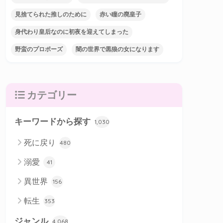
見捨てられた推しのために
赤い瞳の廃皇子
身代わり皇后なのに初夜を迎えてしまった
野蛮のプロポーズ
闇の世界で黒狼の女になります
カテゴリー
キーワードから探す
1,030
死に戻り
480
溺愛
41
異世界
156
転生
353
ジャンル
4,068