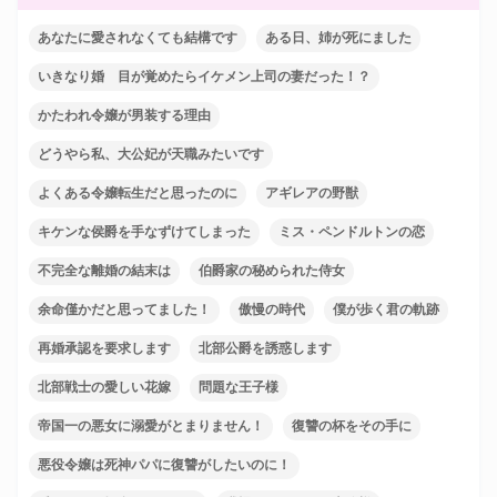
あなたに愛されなくても結構です
ある日、姉が死にました
いきなり婚 目が覚めたらイケメン上司の妻だった！？
かたわれ令嬢が男装する理由
どうやら私、大公妃が天職みたいです
よくある令嬢転生だと思ったのに
アギレアの野獣
キケンな侯爵を手なずけてしまった
ミス・ペンドルトンの恋
不完全な離婚の結末は
伯爵家の秘められた侍女
余命僅かだと思ってました！
傲慢の時代
僕が歩く君の軌跡
再婚承認を要求します
北部公爵を誘惑します
北部戦士の愛しい花嫁
問題な王子様
帝国一の悪女に溺愛がとまりません！
復讐の杯をその手に
悪役令嬢は死神パパに復讐がしたいのに！