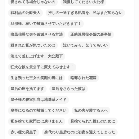
愛されてる場合じゃないの
我慢してください大公様
戦利品の公爵夫人
推しの一途すぎる執着を、私はまだ知らない
旦那様、稼いで離婚させていただきます！
暗黒伯爵な夫を破滅させる方法
正統派悪役令嬢の裏事情
殺された私が気づいたのは
泣いてみろ、乞うてもいい
消えて差し上げます、大公殿下
狂犬な彼を貴公子に変えてみせます！
生き残った王女の笑顔の裏には
略奪された花嫁
皇后の座を捨てます
皇后をさらった彼は
皇子様の寝室担当は地味系メイド
皇帝になるので離婚してください
私の夫が愛する人へ
私を捨てた家門には戻りません
見捨てられた推しのために
赤い瞳の廃皇子
身代わり皇后なのに初夜を迎えてしまった