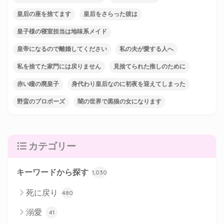
皇后の座を捨てます
皇后をさらった彼は
皇子様の寝室担当は地味系メイド
皇帝になるので離婚してください
私の夫が愛する人へ
私を捨てた家門には戻りません
見捨てられた推しのために
赤い瞳の廃皇子
身代わり皇后なのに初夜を迎えてしまった
野蛮のプロポーズ
闇の世界で黒狼の女になります
カテゴリー
キーワードから探す
1,030
死に戻り
480
溺愛
41