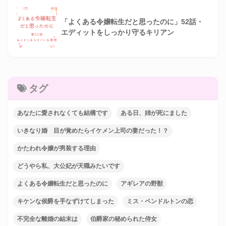
「よくある令嬢転生だと思ったのに」52話・
エディットをしっかり守るキリアン
タグ
あなたに愛されなくても結構です
ある日、姉が死にました
いきなり婚 目が覚めたらイケメン上司の妻だった！？
かたわれ令嬢が男装する理由
どうやら私、大公妃が天職みたいです
よくある令嬢転生だと思ったのに
アギレアの野獣
キケンな侯爵を手なずけてしまった
ミス・ペンドルトンの恋
不完全な離婚の結末は
伯爵家の秘められた侍女