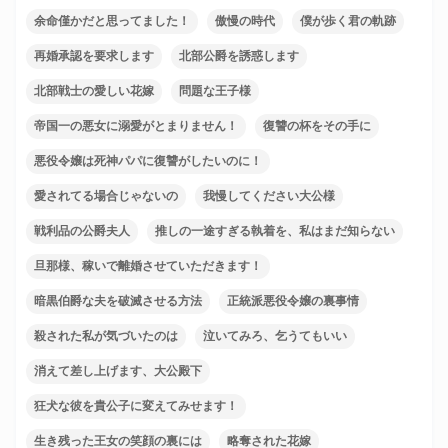
余命僅かだと思ってました！
傲慢の時代
僕が歩く君の軌跡
再婚承認を要求します
北部公爵を誘惑します
北部戦士の愛しい花嫁
問題な王子様
帝国一の悪女に溺愛がとまりません！
復讐の杯をその手に
悪役令嬢は死神パパに復讐がしたいのに！
愛されてる場合じゃないの
我慢してください大公様
戦利品の公爵夫人
推しの一途すぎる執着を、私はまだ知らない
旦那様、稼いで離婚させていただきます！
暗黒伯爵な夫を破滅させる方法
正統派悪役令嬢の裏事情
殺された私が気づいたのは
泣いてみろ、乞うてもいい
消えて差し上げます、大公殿下
狂犬な彼を貴公子に変えてみせます！
生き残った王女の笑顔の裏には
略奪された花嫁