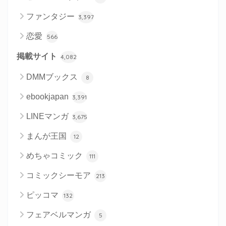
ファンタジー
3,397
恋愛
566
掲載サイト
4,082
DMMブックス
8
ebookjapan
3,391
LINEマンガ
3,675
まんが王国
12
めちゃコミック
111
コミックシーモア
213
ピッコマ
132
フェアベルマンガ
5