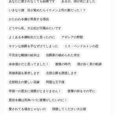
あなたに愛されなくても結構です
ある日、姉が死にました
いきなり婚 目が覚めたらイケメン上司の妻だった！？
かたわれ令嬢が男装する理由
どうやら私、大公妃が天職みたいです
よくある令嬢転生だと思ったのに
アギレアの野獣
キケンな侯爵を手なずけてしまった
ミス・ペンドルトンの恋
不完全な離婚の結末は
伯爵家の秘められた侍女
余命僅かだと思ってました！
傲慢の時代
僕が歩く君の軌跡
再婚承認を要求します
北部公爵を誘惑します
北部戦士の愛しい花嫁
問題な王子様
帝国一の悪女に溺愛がとまりません！
復讐の杯をその手に
悪役令嬢は死神パパに復讐がしたいのに！
愛されてる場合じゃないの
我慢してください大公様