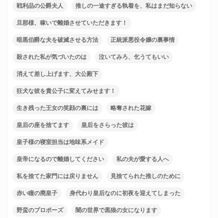
戦利品の公爵夫人
推しの一途すぎる執着を、私はまだ知らない
旦那様、稼いで離婚させていただきます！
暗黒伯爵な夫を破滅させる方法
正統派悪役令嬢の裏事情
殺された私が気づいたのは
泣いてみろ、乞うてもいい
消えて差し上げます、大公殿下
狂犬な彼を貴公子に変えてみせます！
生き残った王女の笑顔の裏には
略奪された花嫁
皇后の座を捨てます
皇后をさらった彼は
皇子様の寝室担当は地味系メイド
皇帝になるので離婚してください
私の夫が愛する人へ
私を捨てた家門には戻りません
見捨てられた推しのために
赤い瞳の廃皇子
身代わり皇后なのに初夜を迎えてしまった
野蛮のプロポーズ
闇の世界で黒狼の女になります