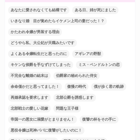
あなたに愛されなくても結構です
ある日、姉が死にました
いきなり婚 目が覚めたらイケメン上司の妻だった！？
かたわれ令嬢が男装する理由
どうやら私、大公妃が天職みたいです
よくある令嬢転生だと思ったのに
アギレアの野獣
キケンな侯爵を手なずけてしまった
ミス・ペンドルトンの恋
不完全な離婚の結末は
伯爵家の秘められた侍女
余命僅かだと思ってました！
傲慢の時代
僕が歩く君の軌跡
再婚承認を要求します
北部公爵を誘惑します
北部戦士の愛しい花嫁
問題な王子様
帝国一の悪女に溺愛がとまりません！
復讐の杯をその手に
悪役令嬢は死神パパに復讐がしたいのに！