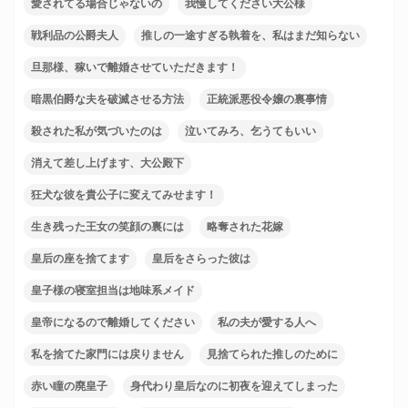
愛されてる場合じゃないの
我慢してください大公様
戦利品の公爵夫人
推しの一途すぎる執着を、私はまだ知らない
旦那様、稼いで離婚させていただきます！
暗黒伯爵な夫を破滅させる方法
正統派悪役令嬢の裏事情
殺された私が気づいたのは
泣いてみろ、乞うてもいい
消えて差し上げます、大公殿下
狂犬な彼を貴公子に変えてみせます！
生き残った王女の笑顔の裏には
略奪された花嫁
皇后の座を捨てます
皇后をさらった彼は
皇子様の寝室担当は地味系メイド
皇帝になるので離婚してください
私の夫が愛する人へ
私を捨てた家門には戻りません
見捨てられた推しのために
赤い瞳の廃皇子
身代わり皇后なのに初夜を迎えてしまった