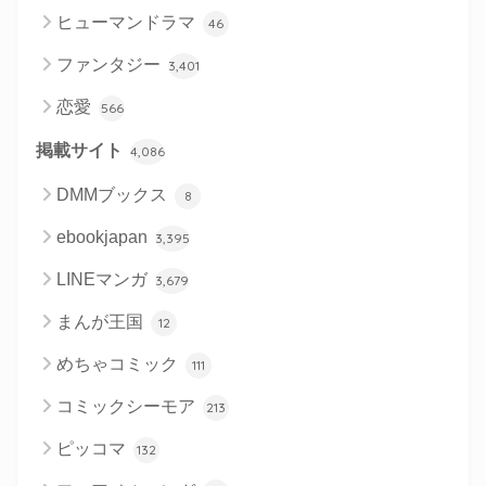
ヒューマンドラマ
46
ファンタジー
3,401
恋愛
566
掲載サイト
4,086
DMMブックス
8
ebookjapan
3,395
LINEマンガ
3,679
まんが王国
12
めちゃコミック
111
コミックシーモア
213
ピッコマ
132