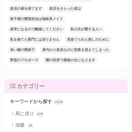
皇后の座を捨てます
皇后をさらった彼は
皇子様の寝室担当は地味系メイド
皇帝になるので離婚してください
私の夫が愛する人へ
私を捨てた家門には戻りません
見捨てられた推しのために
赤い瞳の廃皇子
身代わり皇后なのに初夜を迎えてしまった
野蛮のプロポーズ
闇の世界で黒狼の女になります
カテゴリー
キーワードから探す
1,029
死に戻り
479
溺愛
41