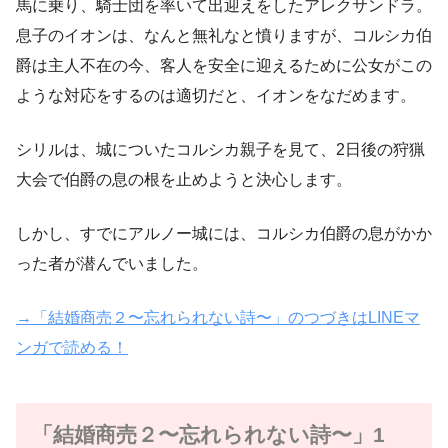
馬に乗り、騎士団を率いて出迎えをしたアレクサンドラ。
息子のイオンは、なんと無礼なと憤りますが、コルシカ伯
爵は主人不在の今、客人を安全に迎えるために公女がこの
ような対応をするのは適切だと、イオンをなだめます。
シリルは、城についたコルシカ親子を見て、2日後の狩猟
大会で伯爵の息の根を止めようと決心します。
しかし、すでにアルノー城には、コルシカ伯爵の息がかか
った者が潜んでいました。
→「結婚商売２〜忘れられない詩〜」のつづきはLINEマ
ンガで読める！
「結婚商売２〜忘れられない詩〜」1