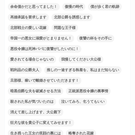
余命僅かだと思ってました！
傲慢の時代
僕が歩く君の軌跡
再婚承認を要求します
北部公爵を誘惑します
北部戦士の愛しい花嫁
問題な王子様
帝国一の悪女に溺愛がとまりません！
復讐の杯をその手に
悪役令嬢は死神パパに復讐がしたいのに！
愛されてる場合じゃないの
我慢してください大公様
戦利品の公爵夫人
推しの一途すぎる執着を、私はまだ知らない
旦那様、稼いで離婚させていただきます！
暗黒伯爵な夫を破滅させる方法
正統派悪役令嬢の裏事情
殺された私が気づいたのは
泣いてみろ、乞うてもいい
消えて差し上げます、大公殿下
狂犬な彼を貴公子に変えてみせます！
生き残った王女の笑顔の裏には
略奪された花嫁