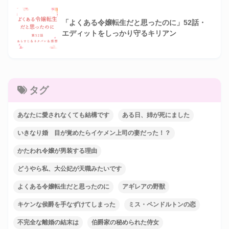
「よくある令嬢転生だと思ったのに」52話・
エディットをしっかり守るキリアン
タグ
あなたに愛されなくても結構です
ある日、姉が死にました
いきなり婚 目が覚めたらイケメン上司の妻だった！？
かたわれ令嬢が男装する理由
どうやら私、大公妃が天職みたいです
よくある令嬢転生だと思ったのに
アギレアの野獣
キケンな侯爵を手なずけてしまった
ミス・ペンドルトンの恋
不完全な離婚の結末は
伯爵家の秘められた侍女