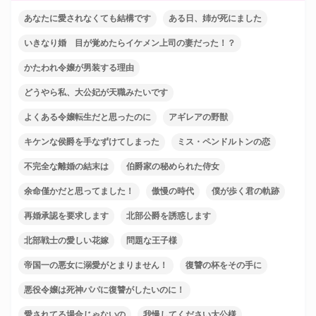
あなたに愛されなくても結構です
ある日、姉が死にました
いきなり婚 目が覚めたらイケメン上司の妻だった！？
かたわれ令嬢が男装する理由
どうやら私、大公妃が天職みたいです
よくある令嬢転生だと思ったのに
アギレアの野獣
キケンな侯爵を手なずけてしまった
ミス・ペンドルトンの恋
不完全な離婚の結末は
伯爵家の秘められた侍女
余命僅かだと思ってました！
傲慢の時代
僕が歩く君の軌跡
再婚承認を要求します
北部公爵を誘惑します
北部戦士の愛しい花嫁
問題な王子様
帝国一の悪女に溺愛がとまりません！
復讐の杯をその手に
悪役令嬢は死神パパに復讐がしたいのに！
愛されてる場合じゃないの
我慢してください大公様