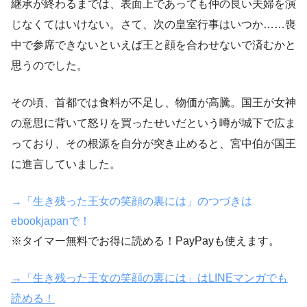
継承が終わるまでは、表面上であっても仲の良い夫婦を演
じなくてはいけない。さて、次の皇室行事はいつか……喪
中で参席できないといえば王と顔を合わせないで済むかと
思うのでした。
その頃、首都では食料が不足し、物価が高騰。国王が女神
の意思に背いて怒りを買ったせいだという噂が城下で広ま
っており、その根源を自分が突き止めると、宮中伯が国王
に進言していました。
→「生き残った王女の笑顔の裏には」のつづきは
ebookjapanで！
※タイマー無料でお得に読める！PayPayも使えます。
→「生き残った王女の笑顔の裏には」はLINEマンガでも
読める！