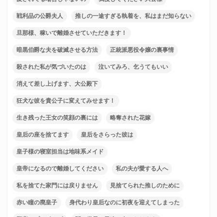
戦利品の公爵夫人
推しの一途すぎる執着を、私はまだ知らない
旦那様、稼いで離婚させていただきます！
暗黒伯爵な夫を破滅させる方法
正統派悪役令嬢の裏事情
殺された私が気づいたのは
泣いてみろ、乞うてもいい
消えて差し上げます、大公殿下
狂犬な彼を貴公子に変えてみせます！
生き残った王女の笑顔の裏には
略奪された花嫁
皇后の座を捨てます
皇后をさらった彼は
皇子様の寝室担当は地味系メイド
皇帝になるので離婚してください
私の夫が愛する人へ
私を捨てた家門には戻りません
見捨てられた推しのために
赤い瞳の廃皇子
身代わり皇后なのに初夜を迎えてしまった