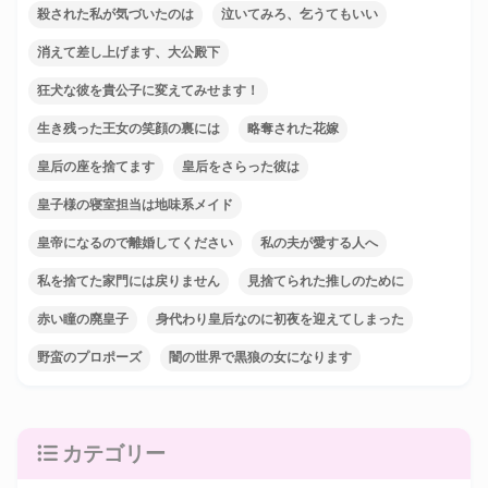
殺された私が気づいたのは
泣いてみろ、乞うてもいい
消えて差し上げます、大公殿下
狂犬な彼を貴公子に変えてみせます！
生き残った王女の笑顔の裏には
略奪された花嫁
皇后の座を捨てます
皇后をさらった彼は
皇子様の寝室担当は地味系メイド
皇帝になるので離婚してください
私の夫が愛する人へ
私を捨てた家門には戻りません
見捨てられた推しのために
赤い瞳の廃皇子
身代わり皇后なのに初夜を迎えてしまった
野蛮のプロポーズ
闇の世界で黒狼の女になります
カテゴリー