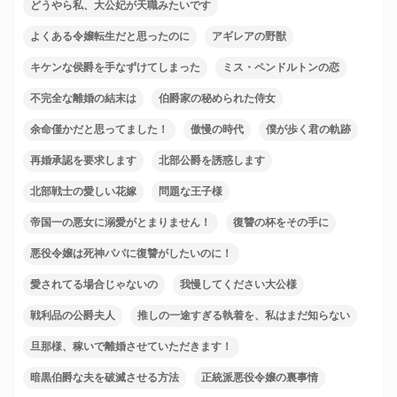
どうやら私、大公妃が天職みたいです
よくある令嬢転生だと思ったのに
アギレアの野獣
キケンな侯爵を手なずけてしまった
ミス・ペンドルトンの恋
不完全な離婚の結末は
伯爵家の秘められた侍女
余命僅かだと思ってました！
傲慢の時代
僕が歩く君の軌跡
再婚承認を要求します
北部公爵を誘惑します
北部戦士の愛しい花嫁
問題な王子様
帝国一の悪女に溺愛がとまりません！
復讐の杯をその手に
悪役令嬢は死神パパに復讐がしたいのに！
愛されてる場合じゃないの
我慢してください大公様
戦利品の公爵夫人
推しの一途すぎる執着を、私はまだ知らない
旦那様、稼いで離婚させていただきます！
暗黒伯爵な夫を破滅させる方法
正統派悪役令嬢の裏事情