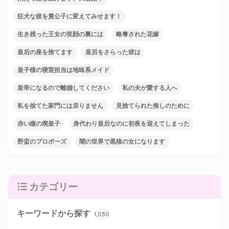
狂犬な彼を貴公子に変えてみせます！
生き残った王女の笑顔の裏には
略奪された花嫁
皇后の座を捨てます
皇后をさらった彼は
皇子様の寝室担当は地味系メイド
皇帝になるので離婚してください
私の夫が愛する人へ
私を捨てた家門には戻りません
見捨てられた推しのために
赤い瞳の廃皇子
身代わり皇后なのに初夜を迎えてしまった
野蛮のプロポーズ
闇の世界で黒狼の女になります
カテゴリー
キーワードから探す
1,030