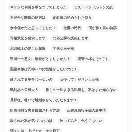
キケンな侯爵を手なずけてしまった
ミス・ペンドルトンの恋
不完全な離婚の結末は
伯爵家の秘められた侍女
余命僅かだと思ってました！
傲慢の時代
僕が歩く君の軌跡
再婚承認を要求します
北部公爵を誘惑します
北部戦士の愛しい花嫁
問題な王子様
帝国一の悪女に溺愛がとまりません！
復讐の杯をその手に
悪役令嬢は死神パパに復讐がしたいのに！
愛されてる場合じゃないの
我慢してください大公様
戦利品の公爵夫人
推しの一途すぎる執着を、私はまだ知らない
旦那様、稼いで離婚させていただきます！
暗黒伯爵な夫を破滅させる方法
正統派悪役令嬢の裏事情
殺された私が気づいたのは
泣いてみろ、乞うてもいい
消えて差し上げます、大公殿下