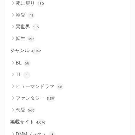
死に戻り
480
溺愛
41
異世界
156
転生
353
ジャンル
4,062
BL
58
TL
1
ヒューマンドラマ
46
ファンタジー
3,391
恋愛
566
掲載サイト
4,076
DMMブックス
8