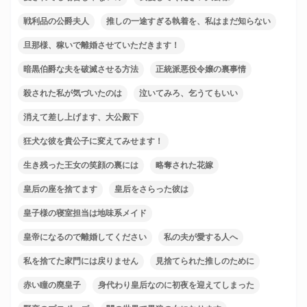
戦利品の公爵夫人
推しの一途すぎる執着を、私はまだ知らない
旦那様、稼いで離婚させていただきます！
暗黒伯爵な夫を破滅させる方法
正統派悪役令嬢の裏事情
殺された私が気づいたのは
泣いてみろ、乞うてもいい
消えて差し上げます、大公殿下
狂犬な彼を貴公子に変えてみせます！
生き残った王女の笑顔の裏には
略奪された花嫁
皇后の座を捨てます
皇后をさらった彼は
皇子様の寝室担当は地味系メイド
皇帝になるので離婚してください
私の夫が愛する人へ
私を捨てた家門には戻りません
見捨てられた推しのために
赤い瞳の廃皇子
身代わり皇后なのに初夜を迎えてしまった