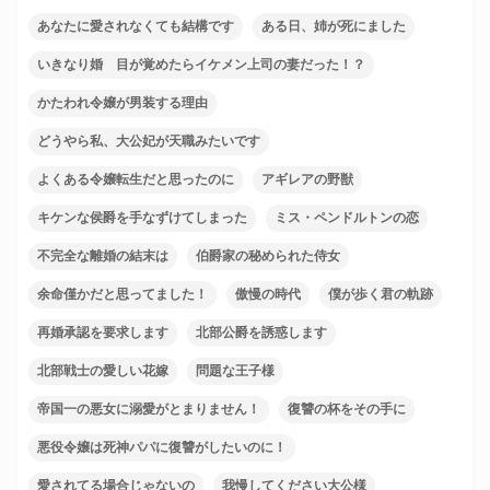
あなたに愛されなくても結構です
ある日、姉が死にました
いきなり婚 目が覚めたらイケメン上司の妻だった！？
かたわれ令嬢が男装する理由
どうやら私、大公妃が天職みたいです
よくある令嬢転生だと思ったのに
アギレアの野獣
キケンな侯爵を手なずけてしまった
ミス・ペンドルトンの恋
不完全な離婚の結末は
伯爵家の秘められた侍女
余命僅かだと思ってました！
傲慢の時代
僕が歩く君の軌跡
再婚承認を要求します
北部公爵を誘惑します
北部戦士の愛しい花嫁
問題な王子様
帝国一の悪女に溺愛がとまりません！
復讐の杯をその手に
悪役令嬢は死神パパに復讐がしたいのに！
愛されてる場合じゃないの
我慢してください大公様