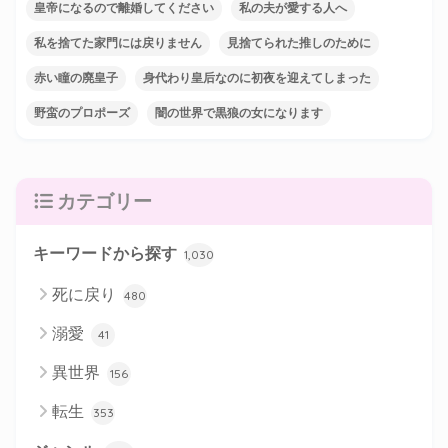
皇帝になるので離婚してください
私の夫が愛する人へ
私を捨てた家門には戻りません
見捨てられた推しのために
赤い瞳の廃皇子
身代わり皇后なのに初夜を迎えてしまった
野蛮のプロポーズ
闇の世界で黒狼の女になります
カテゴリー
キーワードから探す
1,030
死に戻り
480
溺愛
41
異世界
156
転生
353