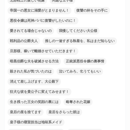
北部戦士の愛しい花嫁
問題な王子様
帝国一の悪女に溺愛がとまりません！
復讐の杯をその手に
悪役令嬢は死神パパに復讐がしたいのに！
愛されてる場合じゃないの
我慢してください大公様
戦利品の公爵夫人
推しの一途すぎる執着を、私はまだ知らない
旦那様、稼いで離婚させていただきます！
暗黒伯爵な夫を破滅させる方法
正統派悪役令嬢の裏事情
殺された私が気づいたのは
泣いてみろ、乞うてもいい
消えて差し上げます、大公殿下
狂犬な彼を貴公子に変えてみせます！
生き残った王女の笑顔の裏には
略奪された花嫁
皇后の座を捨てます
皇后をさらった彼は
皇子様の寝室担当は地味系メイド