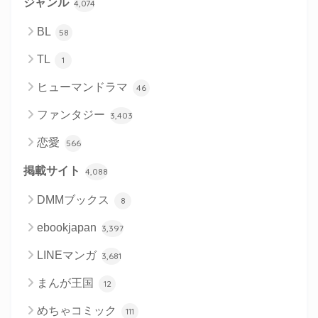
ジャンル
4,074
BL
58
TL
1
ヒューマンドラマ
46
ファンタジー
3,403
恋愛
566
掲載サイト
4,088
DMMブックス
8
ebookjapan
3,397
LINEマンガ
3,681
まんが王国
12
めちゃコミック
111