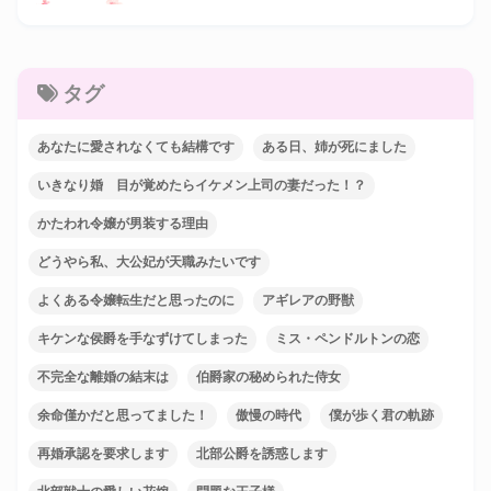
タグ
あなたに愛されなくても結構です
ある日、姉が死にました
いきなり婚 目が覚めたらイケメン上司の妻だった！？
かたわれ令嬢が男装する理由
どうやら私、大公妃が天職みたいです
よくある令嬢転生だと思ったのに
アギレアの野獣
キケンな侯爵を手なずけてしまった
ミス・ペンドルトンの恋
不完全な離婚の結末は
伯爵家の秘められた侍女
余命僅かだと思ってました！
傲慢の時代
僕が歩く君の軌跡
再婚承認を要求します
北部公爵を誘惑します