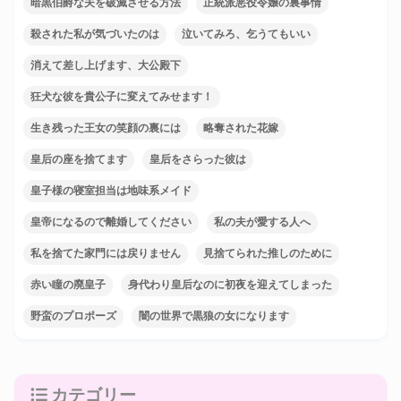
暗黒伯爵な夫を破滅させる方法
正統派悪役令嬢の裏事情
殺された私が気づいたのは
泣いてみろ、乞うてもいい
消えて差し上げます、大公殿下
狂犬な彼を貴公子に変えてみせます！
生き残った王女の笑顔の裏には
略奪された花嫁
皇后の座を捨てます
皇后をさらった彼は
皇子様の寝室担当は地味系メイド
皇帝になるので離婚してください
私の夫が愛する人へ
私を捨てた家門には戻りません
見捨てられた推しのために
赤い瞳の廃皇子
身代わり皇后なのに初夜を迎えてしまった
野蛮のプロポーズ
闇の世界で黒狼の女になります
カテゴリー