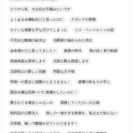
どうやら私、大公妃が天職みたいです
よくある令嬢転生だと思ったのに
アギレアの野獣
キケンな侯爵を手なずけてしまった
ミス・ペンドルトンの恋
不完全な離婚の結末は
伯爵家の秘められた侍女
余命僅かだと思ってました！
傲慢の時代
僕が歩く君の軌跡
再婚承認を要求します
北部公爵を誘惑します
北部戦士の愛しい花嫁
問題な王子様
帝国一の悪女に溺愛がとまりません！
復讐の杯をその手に
悪役令嬢は死神パパに復讐がしたいのに！
愛されてる場合じゃないの
我慢してください大公様
戦利品の公爵夫人
推しの一途すぎる執着を、私はまだ知らない
旦那様、稼いで離婚させていただきます！