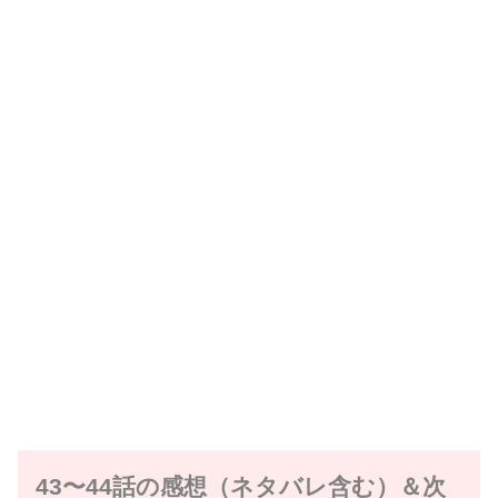
43〜44話の感想（ネタバレ含む）＆次