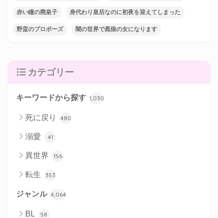
赤い瞳の廃皇子
身代わり皇后なのに初夜を迎えてしまった
野蛮のプロポーズ
闇の世界で黒狼の女になります
カテゴリー
キーワードから探す
1,030
死に戻り
480
溺愛
41
異世界
156
転生
353
ジャンル
4,064
BL
58