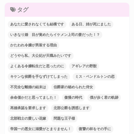
タグ
あなたに愛されなくても結構です
ある日、姉が死にました
いきなり婚 目が覚めたらイケメン上司の妻だった！？
かたわれ令嬢が男装する理由
どうやら私、大公妃が天職みたいです
よくある令嬢転生だと思ったのに
アギレアの野獣
キケンな侯爵を手なずけてしまった
ミス・ペンドルトンの恋
不完全な離婚の結末は
伯爵家の秘められた侍女
余命僅かだと思ってました！
傲慢の時代
僕が歩く君の軌跡
再婚承認を要求します
北部公爵を誘惑します
北部戦士の愛しい花嫁
問題な王子様
帝国一の悪女に溺愛がとまりません！
復讐の杯をその手に