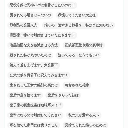
悪役令嬢は死神パパに復讐がしたいのに！
愛されてる場合じゃないの
我慢してください大公様
戦利品の公爵夫人
推しの一途すぎる執着を、私はまだ知らない
旦那様、稼いで離婚させていただきます！
暗黒伯爵な夫を破滅させる方法
正統派悪役令嬢の裏事情
殺された私が気づいたのは
泣いてみろ、乞うてもいい
消えて差し上げます、大公殿下
狂犬な彼を貴公子に変えてみせます！
生き残った王女の笑顔の裏には
略奪された花嫁
皇后の座を捨てます
皇后をさらった彼は
皇子様の寝室担当は地味系メイド
皇帝になるので離婚してください
私の夫が愛する人へ
私を捨てた家門には戻りません
見捨てられた推しのために