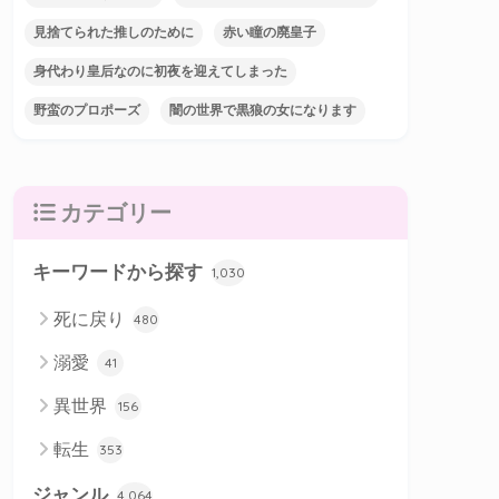
見捨てられた推しのために
赤い瞳の廃皇子
身代わり皇后なのに初夜を迎えてしまった
野蛮のプロポーズ
闇の世界で黒狼の女になります
カテゴリー
キーワードから探す
1,030
死に戻り
480
溺愛
41
異世界
156
転生
353
ジャンル
4,064