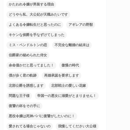
かたわれ令嬢が男装する理由
どうやら私、大公妃が天職みたいです
よくある令嬢転生だと思ったのに
アギレアの野獣
キケンな侯爵を手なずけてしまった
ミス・ペンドルトンの恋
不完全な離婚の結末は
伯爵家の秘められた侍女
余命僅かだと思ってました！
傲慢の時代
僕が歩く君の軌跡
再婚承認を要求します
北部公爵を誘惑します
北部戦士の愛しい花嫁
問題な王子様
帝国一の悪女に溺愛がとまりません！
復讐の杯をその手に
悪役令嬢は死神パパに復讐がしたいのに！
愛されてる場合じゃないの
我慢してください大公様