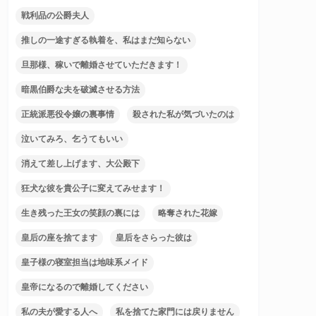
戦利品の公爵夫人
推しの一途すぎる執着を、私はまだ知らない
旦那様、稼いで離婚させていただきます！
暗黒伯爵な夫を破滅させる方法
正統派悪役令嬢の裏事情
殺された私が気づいたのは
泣いてみろ、乞うてもいい
消えて差し上げます、大公殿下
狂犬な彼を貴公子に変えてみせます！
生き残った王女の笑顔の裏には
略奪された花嫁
皇后の座を捨てます
皇后をさらった彼は
皇子様の寝室担当は地味系メイド
皇帝になるので離婚してください
私の夫が愛する人へ
私を捨てた家門には戻りません