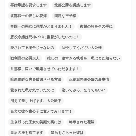
再婚承認を要求します
北部公爵を誘惑します
北部戦士の愛しい花嫁
問題な王子様
帝国一の悪女に溺愛がとまりません！
復讐の杯をその手に
悪役令嬢は死神パパに復讐がしたいのに！
愛されてる場合じゃないの
我慢してください大公様
戦利品の公爵夫人
推しの一途すぎる執着を、私はまだ知らない
旦那様、稼いで離婚させていただきます！
暗黒伯爵な夫を破滅させる方法
正統派悪役令嬢の裏事情
殺された私が気づいたのは
泣いてみろ、乞うてもいい
消えて差し上げます、大公殿下
狂犬な彼を貴公子に変えてみせます！
生き残った王女の笑顔の裏には
略奪された花嫁
皇后の座を捨てます
皇后をさらった彼は