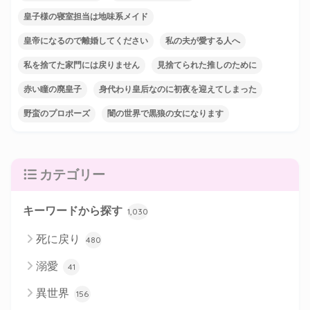
皇子様の寝室担当は地味系メイド
皇帝になるので離婚してください
私の夫が愛する人へ
私を捨てた家門には戻りません
見捨てられた推しのために
赤い瞳の廃皇子
身代わり皇后なのに初夜を迎えてしまった
野蛮のプロポーズ
闇の世界で黒狼の女になります
カテゴリー
キーワードから探す
1,030
死に戻り
480
溺愛
41
異世界
156