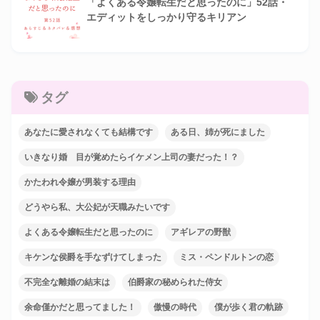
「よくある令嬢転生だと思ったのに」52話・
エディットをしっかり守るキリアン
タグ
あなたに愛されなくても結構です
ある日、姉が死にました
いきなり婚 目が覚めたらイケメン上司の妻だった！？
かたわれ令嬢が男装する理由
どうやら私、大公妃が天職みたいです
よくある令嬢転生だと思ったのに
アギレアの野獣
キケンな侯爵を手なずけてしまった
ミス・ペンドルトンの恋
不完全な離婚の結末は
伯爵家の秘められた侍女
余命僅かだと思ってました！
傲慢の時代
僕が歩く君の軌跡