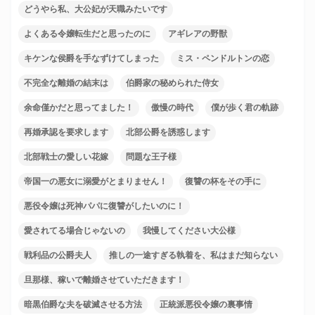
どうやら私、大公妃が天職みたいです
よくある令嬢転生だと思ったのに
アギレアの野獣
キケンな侯爵を手なずけてしまった
ミス・ペンドルトンの恋
不完全な離婚の結末は
伯爵家の秘められた侍女
余命僅かだと思ってました！
傲慢の時代
僕が歩く君の軌跡
再婚承認を要求します
北部公爵を誘惑します
北部戦士の愛しい花嫁
問題な王子様
帝国一の悪女に溺愛がとまりません！
復讐の杯をその手に
悪役令嬢は死神パパに復讐がしたいのに！
愛されてる場合じゃないの
我慢してください大公様
戦利品の公爵夫人
推しの一途すぎる執着を、私はまだ知らない
旦那様、稼いで離婚させていただきます！
暗黒伯爵な夫を破滅させる方法
正統派悪役令嬢の裏事情