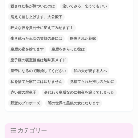
殺された私が気づいたのは
泣いてみろ、乞うてもいい
消えて差し上げます、大公殿下
狂犬な彼を貴公子に変えてみせます！
生き残った王女の笑顔の裏には
略奪された花嫁
皇后の座を捨てます
皇后をさらった彼は
皇子様の寝室担当は地味系メイド
皇帝になるので離婚してください
私の夫が愛する人へ
私を捨てた家門には戻りません
見捨てられた推しのために
赤い瞳の廃皇子
身代わり皇后なのに初夜を迎えてしまった
野蛮のプロポーズ
闇の世界で黒狼の女になります
カテゴリー